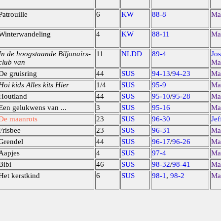
Patrouille
6
KW
88-8
Ma
Winterwandeling
4
KW
88-11
Ma
In de hoogstaande Biljonairs-
11
NLDD
89-4
Jo
club van
Ma
De gruisring
44
SUS
94-13
/
94-23
Ma
Hoi kids Alles kits Hier
1/4
SUS
95-9
Ma
Houtland
44
SUS
95-10
/
95-28
Ma
Een gelukwens van ...
3
SUS
95-16
Ma
De maanrots
23
SUS
96-30
Jef
Frisbee
23
SUS
96-31
Ma
Grendel
44
SUS
96-17
/
96-26
Ma
Aapjes
4
SUS
97-4
Ma
Bibi
46
SUS
98-32
/
98-41
Ma
Het kerstkind
6
SUS
98-1
,
98-2
Ma