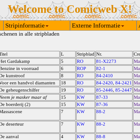
Welcome to Comicweb X!
Stripinformatie
Externe Informatie
chenen in alle stripbladen
Titel
L
Stripblad
Nr.
Cre
Het Gardakamp
5
RO
81-X2273
Ma
Benzine in voorraad
6
ROP
82-1
Ma
De kunstroof
8
RO
84-2410
Ma
Voor een handvol diamanten
18
RO
84-2420
,
84-2421
Ma
De geheugenschilfer
19
RO
85-2446
,
85-2447
Ma
Neem je masker maar af
15
KW
87-33
Ma
De boerderij (2)
15
KW
87-36
Ma
Massascene
7
KW
88-2
Ma
De deserteur
7
KW
88-2
Ma
De aanval
4
KW
88-8
Ma