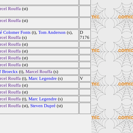
rcel Rouffa
(st)
rcel Rouffa
(st)
sé Colomer Fonts
(t),
Tom Anderson
(s),
D
rcel Rouffa
(s)
7176
rcel Rouffa
(st)
rcel Rouffa
(st)
rcel Rouffa
(st)
rcel Rouffa
(st)
f Broeckx
(t),
Marcel Rouffa
(s)
rcel Rouffa
(t),
Marc Legendre
(s)
V
rcel Rouffa
(st)
rcel Rouffa
(st)
rcel Rouffa
(t),
Marc Legendre
(s)
rcel Rouffa
(st),
Steven Dupré
(st)