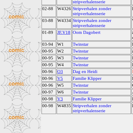
stripverhalenserie
02-88
W4326
Stripverhalen zonder
stripverhalenserie
03-88
W4334
Stripverhalen zonder
stripverhalenserie
01-89
JF.V18
Oom Dagobert
03-94
W1
Twinstar
00-95
W2
Twinstar
00-95
W3
Twinstar
00-95
W4
Twinstar
00-96
O3
Dag en Heidi
00-96
V5
Familie Klipper
00-96
W5
Twinstar
00-97
W6
Twinstar
00-98
V3
Familie Klipper
00-98
W4835
Stripverhalen zonder
stripverhalenserie