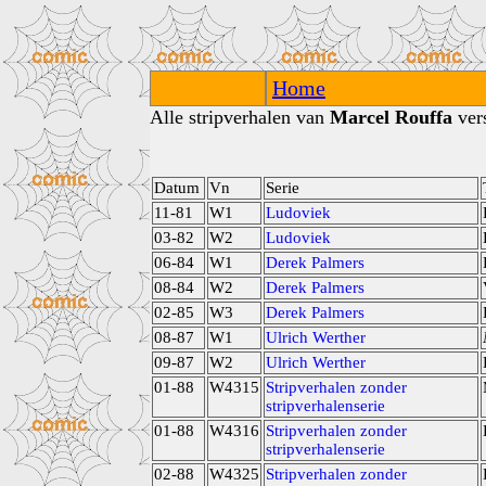
Home
Alle stripverhalen van
Marcel Rouffa
vers
Datum
Vn
Serie
11-81
W1
Ludoviek
03-82
W2
Ludoviek
06-84
W1
Derek Palmers
08-84
W2
Derek Palmers
02-85
W3
Derek Palmers
08-87
W1
Ulrich Werther
09-87
W2
Ulrich Werther
01-88
W4315
Stripverhalen zonder
stripverhalenserie
01-88
W4316
Stripverhalen zonder
stripverhalenserie
02-88
W4325
Stripverhalen zonder