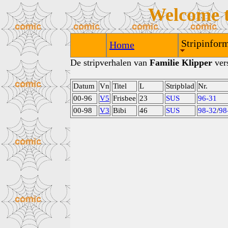
Welcome 
Stripinform
Home
De stripverhalen van
Familie Klipper
vers
Datum
Vn
Titel
L
Stripblad
Nr.
00-96
V5
Frisbee
23
SUS
96-31
00-98
V3
Bibi
46
SUS
98-32
/
98