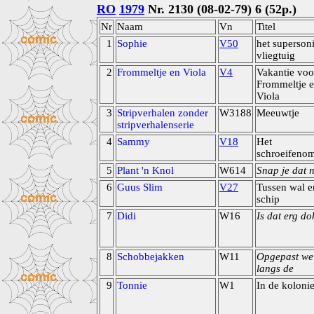
RO
1979
Nr. 2130 (08-02-79) 6 (52p.)
Nr
Naam
Vn
Titel
1
Sophie
V50
het superson
vliegtuig
2
Frommeltje en Viola
V4
Vakantie voo
Frommeltje 
Viola
3
Stripverhalen zonder
W3188
Meeuwtje
stripverhalenserie
4
Sammy
V18
Het
schroeifeno
5
Plant 'n Knol
W614
Snap je dat 
6
Guus Slim
V27
Tussen wal e
schip
7
Didi
W16
Is dat erg do
8
Schobbejakken
W11
Opgepast we
langs de
9
Tonnie
W1
In de koloni