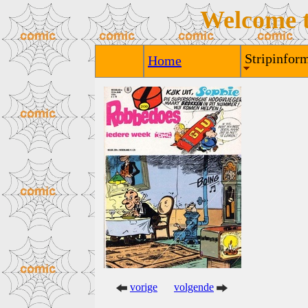
Welcome 
Stripinform
Home
vorige
volgende