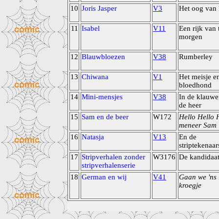
10
Joris Jasper
V3
Het oog van 
11
Isabel
V11
Een rijk van 
morgen
12
Blauwbloezen
V38
Rumberley
13
Chiwana
V1
Het meisje e
bloedhond
14
Mini-mensjes
V38
In de klauwe
de heer
15
Sam en de beer
W172
Hello Hello 
meneer Sam
16
Natasja
V13
En de
striptekenaar
17
Stripverhalen zonder
W3176
De kandidaa
stripverhalenserie
18
German en wij
V41
Gaan we 'ns 
kroegje