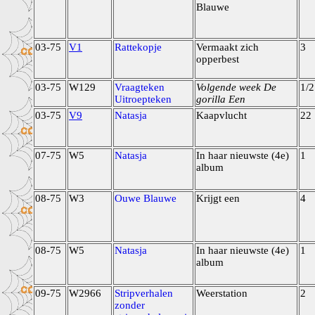
Blauwe
03-75
V1
Rattekopje
Vermaakt zich
3
opperbest
03-75
W129
Vraagteken
Volgende week De
1/2
Uitroepteken
gorilla Een
03-75
V9
Natasja
Kaapvlucht
22
07-75
W5
Natasja
In haar nieuwste (4e)
1
album
08-75
W3
Ouwe Blauwe
Krijgt een
4
08-75
W5
Natasja
In haar nieuwste (4e)
1
album
09-75
W2966
Stripverhalen
Weerstation
2
zonder