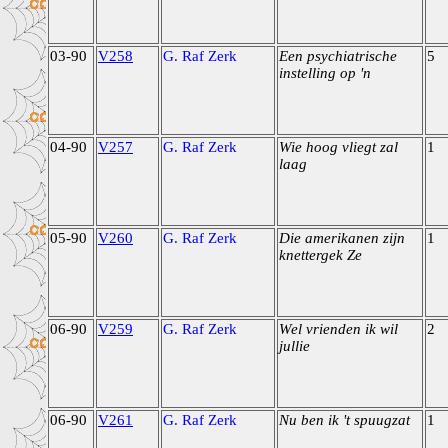
03-90
V258
G. Raf Zerk
Een psychiatrische
5
instelling op 'n
04-90
V257
G. Raf Zerk
Wie hoog vliegt zal
1
laag
05-90
V260
G. Raf Zerk
Die amerikanen zijn
1
knettergek Ze
06-90
V259
G. Raf Zerk
Wel vrienden ik wil
2
jullie
06-90
V261
G. Raf Zerk
Nu ben ik 't spuugzat
1