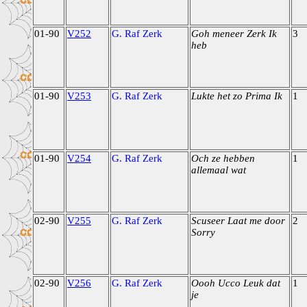
01-90
V252
G. Raf Zerk
Goh meneer Zerk Ik
3
heb
01-90
V253
G. Raf Zerk
Lukte het zo Prima Ik
1
01-90
V254
G. Raf Zerk
Och ze hebben
1
allemaal wat
02-90
V255
G. Raf Zerk
Scuseer Laat me door
2
Sorry
02-90
V256
G. Raf Zerk
Oooh Ucco Leuk dat
1
je