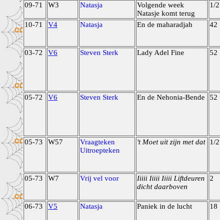
09-71
W3
Natasja
Volgende week
1/2
Natasje komt terug
10-71
V4
Natasja
En de maharadjah
42
03-72
V6
Steven Sterk
Lady Adel Fine
52
05-72
V6
Steven Sterk
En de Nehonia-Bende
52
05-73
W57
Vraagteken
't Moet uit zijn met dat
1/2
Uitroepteken
05-73
W7
Vrij vel voor
Iiiii Iiiii Iiiii Liftdeuren
2
dicht daarboven
06-73
V5
Natasja
Paniek in de lucht
18