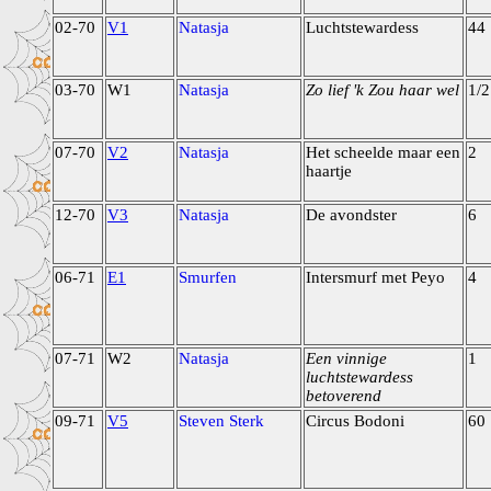
02-70
V1
Natasja
Luchtstewardess
44
03-70
W1
Natasja
Zo lief 'k Zou haar wel
1/2
07-70
V2
Natasja
Het scheelde maar een
2
haartje
12-70
V3
Natasja
De avondster
6
06-71
E1
Smurfen
Intersmurf met Peyo
4
07-71
W2
Natasja
Een vinnige
1
luchtstewardess
betoverend
09-71
V5
Steven Sterk
Circus Bodoni
60