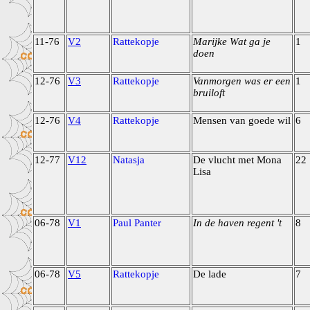
11-76
V2
Rattekopje
Marijke Wat ga je
1
doen
12-76
V3
Rattekopje
Vanmorgen was er een
1
bruiloft
12-76
V4
Rattekopje
Mensen van goede wil
6
12-77
V12
Natasja
De vlucht met Mona
22
Lisa
06-78
V1
Paul Panter
In de haven regent 't
8
06-78
V5
Rattekopje
De lade
7