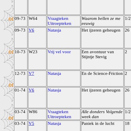
09-73
W64
Vraagteken
Waarom bellen ze me
1/2
Uitroepteken
eeuwig
09-73
V6
Natasja
Het ijzeren geheugen
26
10-73
W23
Vrij vel voor
Een avontuur van
2
Stijntje Stevig
12-73
V7
Natasja
En de Science-Friction
2
01-74
V6
Natasja
Het ijzeren geheugen
26
03-74
W86
Vraagteken
Alle donders Volgende
1/2
Uitroepteken
week dan
03-74
V5
Natasja
Paniek in de lucht
18