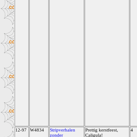
12-97
W4834
Stripverhalen
Prettig kerstfeest,
4
zonder
Caligula!