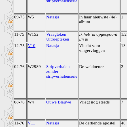
stripverhalenserie
09-75
W5
Natasja
In haar nieuwste (4e)
1
album
11-75
W152
Vraagteken
Ik heb 'm opgespoord
1/2
Uitroepteken
En ik
12-75
V10
Natasja
Vlucht voor
13
vingervluggen
02-76
W2989
Stripverhalen
De weldoener
2
zonder
stripverhalenserie
08-76
W4
Ouwe Blauwe
Vliegt nog steeds
7
11-76
V11
Natasja
De dertiende apostel
46