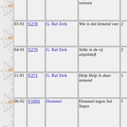
wensen
03-91
V278
G. Raf Zerk
Wie is dat Iemand van
2
04-91
V279
G. Raf Zerk
Stilte in de rij
2
alsjeblieft
11-91
V271
G. Raf Zerk
Help Help Is daar
1
iemand
06-92
V1093
Dommel
Dommel tegen Sul
5
Super