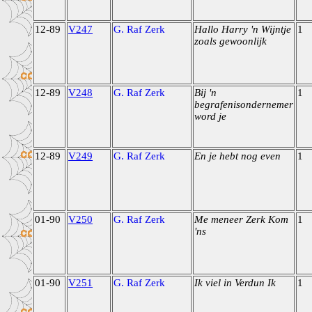
12-89
V247
G. Raf Zerk
Hallo Harry 'n Wijntje
1
zoals gewoonlijk
12-89
V248
G. Raf Zerk
Bij 'n
1
begrafenisondernemer
word je
12-89
V249
G. Raf Zerk
En je hebt nog even
1
01-90
V250
G. Raf Zerk
Me meneer Zerk Kom
1
'ns
01-90
V251
G. Raf Zerk
Ik viel in Verdun Ik
1