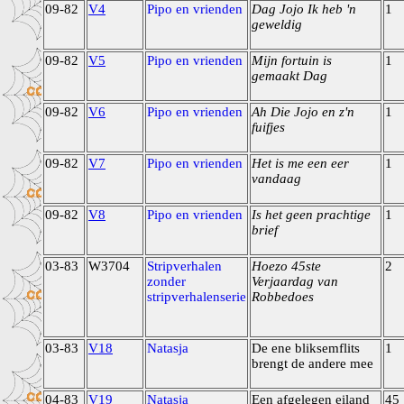
09-82
V4
Pipo en vrienden
Dag Jojo Ik heb 'n
1
geweldig
09-82
V5
Pipo en vrienden
Mijn fortuin is
1
gemaakt Dag
09-82
V6
Pipo en vrienden
Ah Die Jojo en z'n
1
fuifjes
09-82
V7
Pipo en vrienden
Het is me een eer
1
vandaag
09-82
V8
Pipo en vrienden
Is het geen prachtige
1
brief
03-83
W3704
Stripverhalen
Hoezo 45ste
2
zonder
Verjaardag van
stripverhalenserie
Robbedoes
03-83
V18
Natasja
De ene bliksemflits
1
brengt de andere mee
04-83
V19
Natasja
Een afgelegen eiland
45