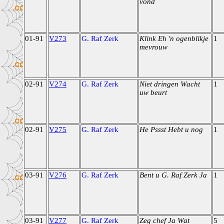
vond
01-91
V273
G. Raf Zerk
Klink Eh 'n ogenblikje
1
mevrouw
02-91
V274
G. Raf Zerk
Niet dringen Wacht
1
uw beurt
02-91
V275
G. Raf Zerk
He Pssst Hebt u nog
1
03-91
V276
G. Raf Zerk
Bent u G. Raf Zerk Ja
1
03-91
V277
G. Raf Zerk
Zeg chef Ja Wat
5