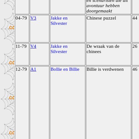
en scenaristen die dit
avontuur hebben
doorgemaakt
04-79
V3
Jakke en
Chinese puzzel
44
Silvester
11-79
V4
Jakke en
De wraak van de
26
Silvester
chinees
12-79
A1
Bollie en Billie
Billie is verdwenen
46