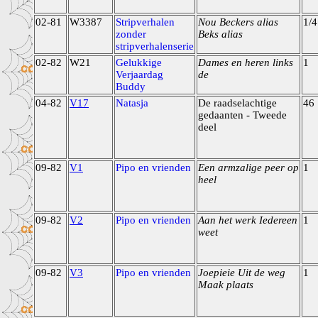
02-81
W3387
Stripverhalen
Nou Beckers alias
1/4
zonder
Beks alias
stripverhalenserie
02-82
W21
Gelukkige
Dames en heren links
1
Verjaardag
de
Buddy
04-82
V17
Natasja
De raadselachtige
46
gedaanten - Tweede
deel
09-82
V1
Pipo en vrienden
Een armzalige peer op
1
heel
09-82
V2
Pipo en vrienden
Aan het werk Iedereen
1
weet
09-82
V3
Pipo en vrienden
Joepieie Uit de weg
1
Maak plaats