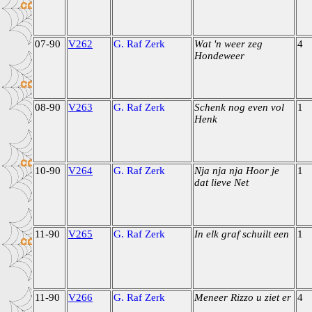
07-90
V262
G. Raf Zerk
Wat 'n weer zeg
4
Hondeweer
08-90
V263
G. Raf Zerk
Schenk nog even vol
1
Henk
10-90
V264
G. Raf Zerk
Nja nja nja Hoor je
1
dat lieve Net
11-90
V265
G. Raf Zerk
In elk graf schuilt een
1
11-90
V266
G. Raf Zerk
Meneer Rizzo u ziet er
4