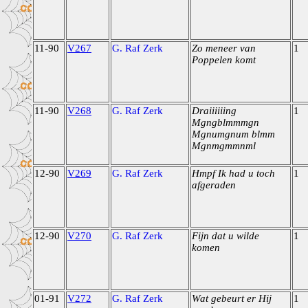
11-90
V267
G. Raf Zerk
Zo meneer van
1
Poppelen komt
11-90
V268
G. Raf Zerk
Draiiiiiing
1
Mgngblmmmgn
Mgnumgnum blmm
Mgnmgmmnml
12-90
V269
G. Raf Zerk
Hmpf Ik had u toch
1
afgeraden
12-90
V270
G. Raf Zerk
Fijn dat u wilde
1
komen
01-91
V272
G. Raf Zerk
Wat gebeurt er Hij
1