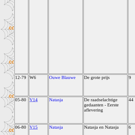
12-79
W6
Ouwe Blauwe
De grote prijs
9
05-80
V14
Natasja
De raadselachtige
44
gedaanten - Eerste
aflevering
06-80
V15
Natasja
Natasja en Natasja
6