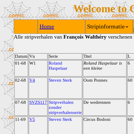
Welcome to 
Home
Stripinformatie
Alle stripverhalen van
François Walthéry
verschenen i
Datum
Vn
Serie
Titel
L
01-68
W1
Roland
Roland Haspelaar is
6
Haspelaar
een kleine
02-68
V4
Steven Sterk
Oom Ponnes
60
07-68
SVZS117
Stripverhalen
De wedrennen
6
zonder
stripverhalenserie
11-69
V5
Steven Sterk
Circus Bodoni
60