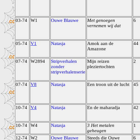
03-74
W1
Ouwe Blauwe
Met genoegen
6
vernemen wij dat
05-74
V1
Natasja
Amok aan de
44
Amazone
07-74
W2894
Stripverhalen
Mijn reizen
2
zonder
pleziertochten
stripverhalenserie
07-74
V8
Natasja
Een troon uit de lucht
45
10-74
V4
Natasja
En de maharadja
42
10-74
W4
Natasja
3 Het metalen
1
geheugen
12-74
W2
Ouwe Blauwe
Steeds die Ouwe
6