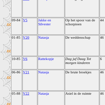
09-84
V5
Jakke en
Op het spoor van de
44
Silvester
schorpioen
01-85
V20
Natasja
De weddenschap
46
10-85
V6
Rattekopje
Dag juf Daag Tot
6
morgen kinderen
06-86
V21
Natasja
De brute broekjes
46
05-88
V22
Natasja
Asiel in de ruimte
46