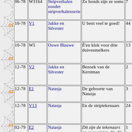
06-78
W3164
Stripverhalen
Zo honds zijn ze soms
7
zonder
stripverhalenserie
10-78
V1
Jakke en
U bent veel te goed!
44
Silvester
10-78
W5
Ouwe Blauwe
É'en klok voor drie
13
duivenmelkers
12-78
V2
Jakke en
Bezoek van de
2
Silvester
Kerstman
12-78
E1
Natasja
De geboorte van
3
Natasja
12-78
V13
Natasja
En de striptekenaars
24
02-79
E2
Natasja
Dit zijn de tekenaars
1