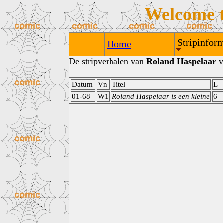
Welcome 
Stripinform
Home
De stripverhalen van
Roland Haspelaar
v
Datum
Vn
Titel
L
01-68
W1
Roland Haspelaar is een kleine
6