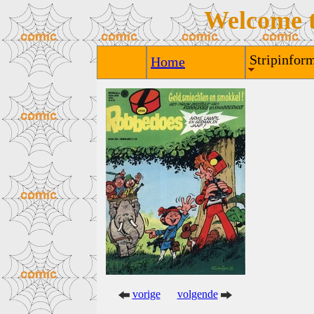
Welcome 
Stripinform
Home
vorige
volgende