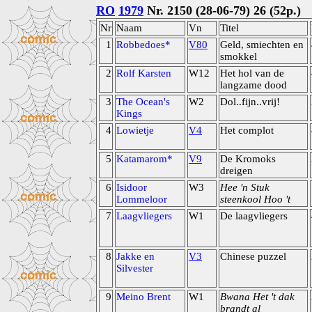
RO
1979
Nr. 2150 (28-06-79) 26 (52p.)
Nr
Naam
Vn
Titel
1
Robbedoes*
V80
Geld, smiechten en
smokkel
2
Rolf Karsten
W12
Het hol van de
langzame dood
3
The Ocean's
W2
Dol..fijn..vrij!
Kings
4
Lowietje
V4
Het complot
5
Katamarom*
V9
De Kromoks
dreigen
6
Isidoor
W3
Hee 'n Stuk
Lommeloor
steenkool Hoo 't
7
Laagvliegers
W1
De laagvliegers
8
Jakke en
V3
Chinese puzzel
Silvester
9
Meino Brent
W1
Bwana Het 't dak
brandt al