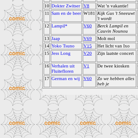
10
Dokter Zwitser
V8
Wat 'n vakantie!
11
Sam en de beer
W181
Kijk Gus 't Sneeuwt
't wordt
12
Lampil*
V60
Berck Lampil en
Cauvin Nounou
13
Jaap
V69
Molt mol
14
Yoko Tsuno
V15
Het licht van Ixo
15
Jess Long
V20
Zijn laatste concert
16
Verhalen uit
V1
De twee kiosken
Fluitefloren
17
German en wij
V60
Zo we hebben alles
heb je