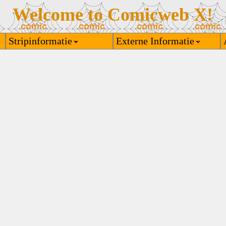
Welcome to Comicweb X!
Stripinformatie
Externe Informatie