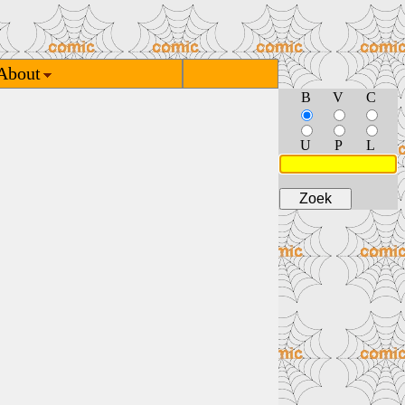
About
B
V
C
U
P
L