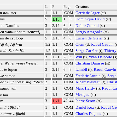
L
P
Pag.
Creators
t nou met
1
1/1
COM
Gerrit de Jager
(st)
vis
5
1/13
1
5
Dominique David
(st)
 de Nautilus
3
2/12
6
8
Didier Conrad
(st)
en vanuit het reuzenrad]
1
1/1
COM
Sergio Aragonès
(st)
van de cycloop
5
2/13
4
8
Lucien de Gieter
(st)
ij Aij Aij Wat
1/2
1/1
COM
Glem
(t),
Raoul Cauvin
(
n de Zande Ha
1/2
1/1
COM
Serge Carrère
(t),
Thierry
3
12/16
28
30
Will
(t),
Yvan Delporte
(s
jei Weijei weijei Weieiei
1
1/1
COM
Christian Darasse
(st)
os te lopen
3
3/15
6
8
Lambil
(t),
Raoul Cauvin
 we samen
1
1/1
COM
Frédéric Jannin
(t),
Serge
aar Blijf nou rustig Robert
2
1/1
COM
Albert Blesteau
(t),
Chris
Iemand van
2
1/1
COM
Marc Hardy
(t),
Raoul Ca
ee om
1
1/1
COM
Mézigue
(st)
em
3
11/11
42
44
Pierre Seron
(st)
iiit F 1081 F
1
1/1
COM
Daniel Kox
(t),
Raoul Ca
 natuur vrijheid
1
1/1
COM
Charles Degotte
(st)