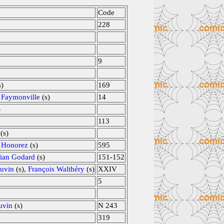
Code
228
9
s)
169
 Faymonville
(s)
14
)
113
(s)
 Honorez
(s)
595
tian Godard
(s)
151-152
uvin
(s),
François Walthéry
(s)
XXIV
5
uvin
(s)
N 243
319