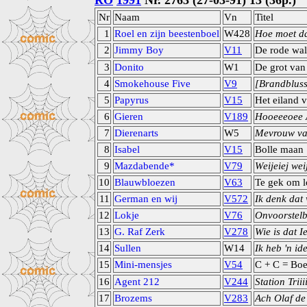
RO
1991
Nr. 2763 (27-03-91) 13 (36p.)
Nr
Naam
Vn
Titel
1
Roel en zijn beestenboel
W428
Hoe moet da
2
Jimmy Boy
V11
De rode wal
3
Donito
W1
De grot van
4
Smokehouse Five
V9
[Brandbluss
5
Papyrus
V15
Het eiland 
6
Gieren
V189
Hooeeeoee A
7
Dierenarts
W5
Mevrouw va
8
Isabel
V15
Bolle maan
9
Mazdabende*
V79
Weijeiej wei
10
Blauwbloezen
V63
Te gek om l
11
German en wij
V572
Ik denk dat
12
Lokje
V76
Onvoorstelb
13
G. Raf Zerk
V278
Wie is dat 
14
Sullen
W14
Ik heb 'n id
15
Mini-mensjes
V54
C + C = Bo
16
Agent 212
V244
Station Triii
17
Brozems
V283
Ach Olaf de