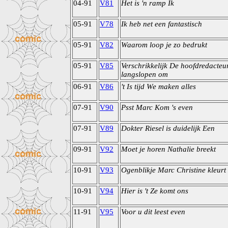
04-91
V81
Het is 'n ramp Ik
05-91
V78
Ik heb net een fantastisch
05-91
V82
Waarom loop je zo bedrukt
05-91
V85
Verschrikkelijk De hoofdredacteur
langslopen om
06-91
V86
't Is tijd We maken alles
07-91
V90
Psst Marc Kom 's even
07-91
V89
Dokter Riesel is duidelijk Een
09-91
V92
Moet je horen Nathalie breekt
10-91
V93
Ogenblikje Marc Christine kleurt
10-91
V94
Hier is 't Ze komt ons
11-91
V95
Voor u dit leest even