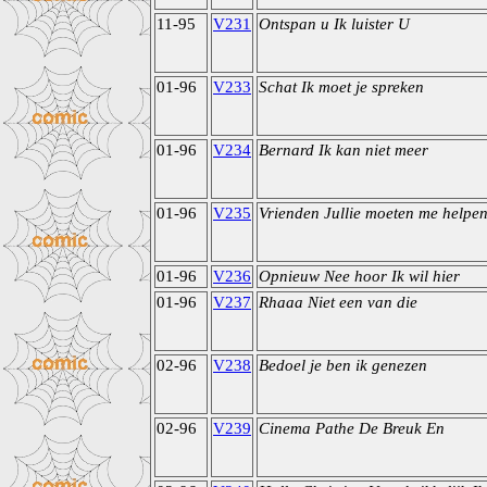
11-95
V231
Ontspan u Ik luister U
01-96
V233
Schat Ik moet je spreken
01-96
V234
Bernard Ik kan niet meer
01-96
V235
Vrienden Jullie moeten me helpe
01-96
V236
Opnieuw Nee hoor Ik wil hier
01-96
V237
Rhaaa Niet een van die
02-96
V238
Bedoel je ben ik genezen
02-96
V239
Cinema Pathe De Breuk En