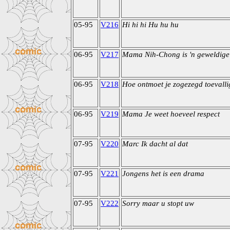
05-95
V216
Hi hi hi Hu hu hu
06-95
V217
Mama Nih-Chong is 'n geweldige
06-95
V218
Hoe ontmoet je zogezegd toevalli
06-95
V219
Mama Je weet hoeveel respect
07-95
V220
Marc Ik dacht al dat
07-95
V221
Jongens het is een drama
07-95
V222
Sorry maar u stopt uw