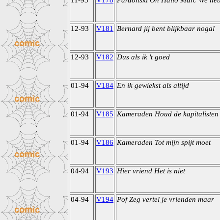
11-93
V178
Pardonski Oh Hallo Marc We he
12-93
V181
Bernard jij bent blijkbaar nogal
12-93
V182
Dus als ik 't goed
01-94
V184
En ik gewiekst als altijd
01-94
V185
Kameraden Houd de kapitalisten 
01-94
V186
Kameraden Tot mijn spijt moet
04-94
V193
Hier vriend Het is niet
04-94
V194
Pof Zeg vertel je vrienden maar