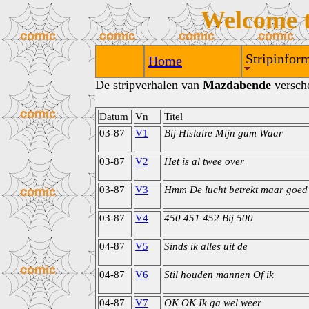
Welcome 
Stripinform
Home
De stripverhalen van
Mazdabende
versche
Datum
Vn
Titel
03-87
V1
Bij Hislaire Mijn gum Waar
03-87
V2
Het is al twee over
03-87
V3
Hmm De lucht betrekt maar goed
03-87
V4
450 451 452 Bij 500
04-87
V5
Sinds ik alles uit de
04-87
V6
Stil houden mannen Of ik
04-87
V7
OK OK Ik ga wel weer