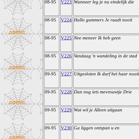
08-95
V223
Wanneer leg je nu eindelijk die
08-95
V224
Hallo gummers Je raadt nooit
08-95
V225
Nee meneer Ik heb geen
08-95
V226
Vandaag 'n wandeling in de stad
09-95
V227
Uitgesloten Ik durf het haar nooit
09-95
V228
Dan nog iets mevrouwtje Drie
09-95
V229
Wat wil je Alleen uitgaan
09-95
V230
Ga liggen ontspan u en