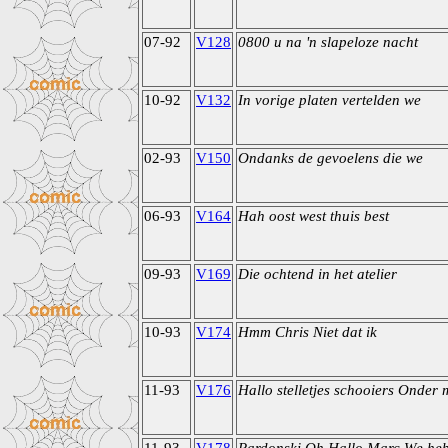
07-92
V128
0800 u na 'n slapeloze nacht
10-92
V132
In vorige platen vertelden we
02-93
V150
Ondanks de gevoelens die we
06-93
V164
Hah oost west thuis best
09-93
V169
Die ochtend in het atelier
10-93
V174
Hmm Chris Niet dat ik
11-93
V176
Hallo stelletjes schooiers Onder 