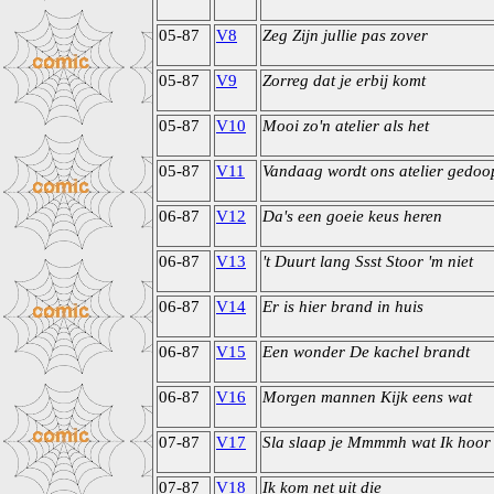
05-87
V8
Zeg Zijn jullie pas zover
05-87
V9
Zorreg dat je erbij komt
05-87
V10
Mooi zo'n atelier als het
05-87
V11
Vandaag wordt ons atelier gedoo
06-87
V12
Da's een goeie keus heren
06-87
V13
't Duurt lang Ssst Stoor 'm niet
06-87
V14
Er is hier brand in huis
06-87
V15
Een wonder De kachel brandt
06-87
V16
Morgen mannen Kijk eens wat
07-87
V17
Sla slaap je Mmmmh wat Ik hoor
07-87
V18
Ik kom net uit die