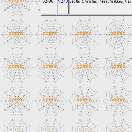
02-96
V240
Hallo Christian Verschrikkelijk I