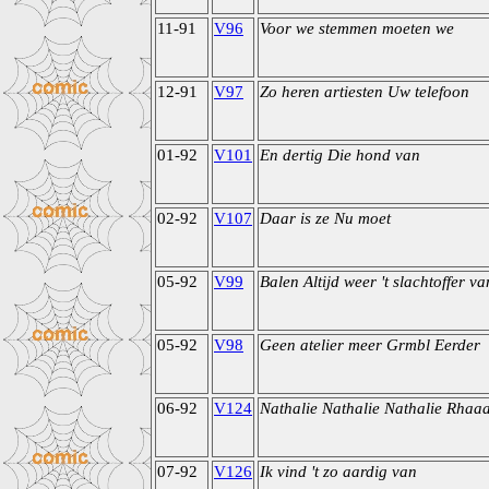
11-91
V96
Voor we stemmen moeten we
12-91
V97
Zo heren artiesten Uw telefoon
01-92
V101
En dertig Die hond van
02-92
V107
Daar is ze Nu moet
05-92
V99
Balen Altijd weer 't slachtoffer va
05-92
V98
Geen atelier meer Grmbl Eerder
06-92
V124
Nathalie Nathalie Nathalie Rhaa
07-92
V126
Ik vind 't zo aardig van