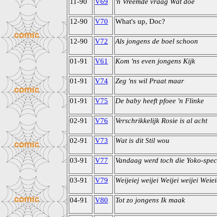
11-90
V69
'n Vreemde vraag Wat doe
12-90
V70
What's up, Doc?
12-90
V72
Als jongens de boel schoon
01-91
V61
Kom 'ns even jongens Kijk
01-91
V74
Zeg 'ns wil Praat maar
01-91
V75
De baby heeft pfoee 'n Flinke
02-91
V76
Verschrikkelijk Rosie is al acht
02-91
V73
Wat is dit Stil wou
03-91
V77
Vandaag werd toch die Yoko-spec
03-91
V79
Weijeiej weijei Weijei weijei Weiei
04-91
V80
Tot zo jongens Ik maak