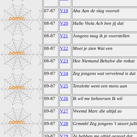
07-87
V19
Aha Aan de slag vooruit
08-87
V20
Hallo Viola Ach ben jij dat
08-87
V21
Jongens mag ik je voorstellen
08-87
V22
Moet je zien Wat een
08-87
V23
Hee Niemand Behalve die rotkat
09-87
V24
Zeg jongens wat vervelend is dat
09-87
V25
Tenslotte went een mens aan
09-87
V26
Ik wil me beheersen Ik wil
09-87
V27
Vreemd Marc die altijd zo
09-87
V28
Grmmbl Zeg jongens 't stoort jull
10-87
V29
Ze hebben me altijd gezegd dat