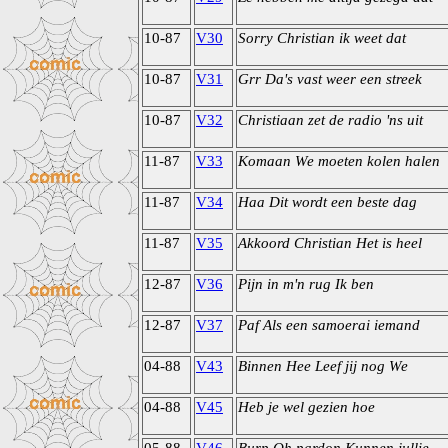
10-87
V30
Sorry Christian ik weet dat
10-87
V31
Grr Da's vast weer een streek
10-87
V32
Christiaan zet de radio 'ns uit
11-87
V33
Komaan We moeten kolen halen
11-87
V34
Haa Dit wordt een beste dag
11-87
V35
Akkoord Christian Het is heel
12-87
V36
Pijn in m'n rug Ik ben
12-87
V37
Paf Als een samoerai iemand
04-88
V43
Binnen Hee Leef jij nog We
04-88
V45
Heb je wel gezien hoe