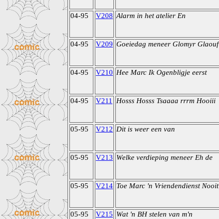
04-95
V208
Alarm in het atelier En
04-95
V209
Goeiedag meneer Glomyr Glaou
04-95
V210
Hee Marc Ik Ogenbligje eerst
04-95
V211
Hosss Hosss Tsaaaa rrrm Hooiii
05-95
V212
Dit is weer een van
05-95
V213
Welke verdieping meneer Eh de
05-95
V214
Toe Marc 'n Vriendendienst Nooit
05-95
V215
Wat 'n BH stelen van m'n