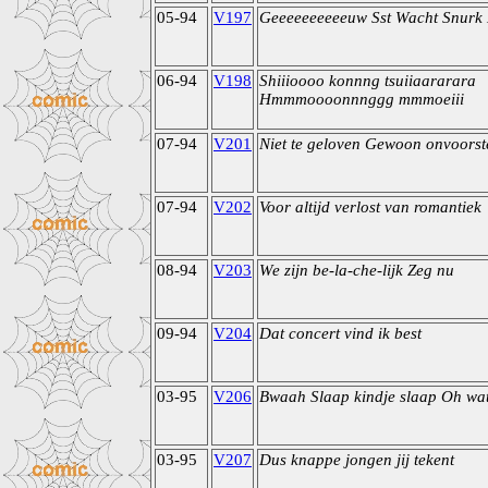
05-94
V197
Geeeeeeeeeeuw Sst Wacht Snurk
06-94
V198
Shiiioooo konnng tsuiiaararara
Hmmmoooonnnggg mmmoeiii
07-94
V201
Niet te geloven Gewoon onvoorst
07-94
V202
Voor altijd verlost van romantiek
08-94
V203
We zijn be-la-che-lijk Zeg nu
09-94
V204
Dat concert vind ik best
03-95
V206
Bwaah Slaap kindje slaap Oh wa
03-95
V207
Dus knappe jongen jij tekent