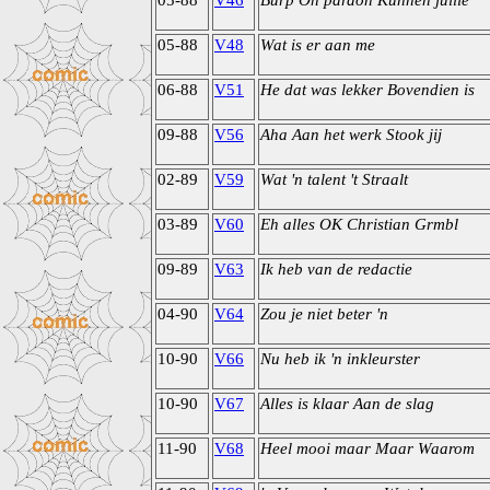
05-88
V46
Burp Oh pardon Kunnen jullie
05-88
V48
Wat is er aan me
06-88
V51
He dat was lekker Bovendien is
09-88
V56
Aha Aan het werk Stook jij
02-89
V59
Wat 'n talent 't Straalt
03-89
V60
Eh alles OK Christian Grmbl
09-89
V63
Ik heb van de redactie
04-90
V64
Zou je niet beter 'n
10-90
V66
Nu heb ik 'n inkleurster
10-90
V67
Alles is klaar Aan de slag
11-90
V68
Heel mooi maar Maar Waarom