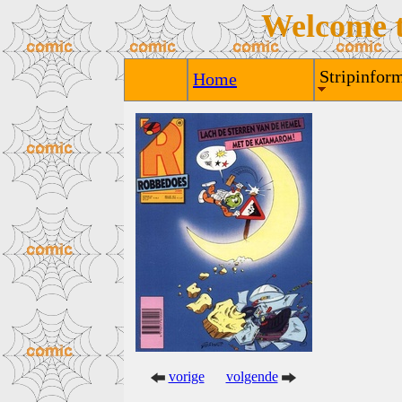
Welcome 
Stripinform
Home
vorige
volgende