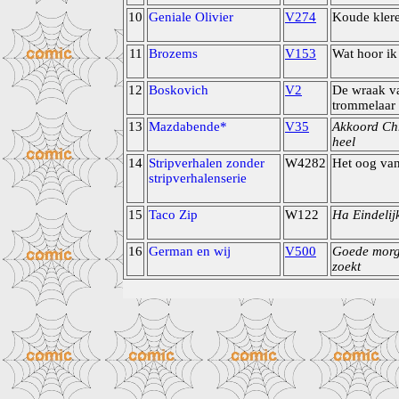
10
Geniale Olivier
V274
Koude kler
11
Brozems
V153
Wat hoor ik
12
Boskovich
V2
De wraak v
trommelaar
13
Mazdabende*
V35
Akkoord Chr
heel
14
Stripverhalen zonder
W4282
Het oog van
stripverhalenserie
15
Taco Zip
W122
Ha Eindelij
16
German en wij
V500
Goede mor
zoekt