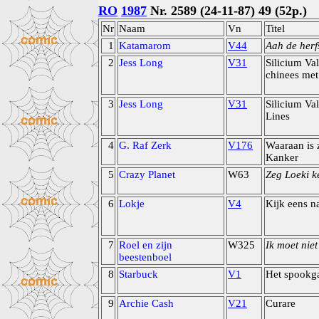
RO
1987
Nr. 2589 (24-11-87) 49 (52p.)
Nr
Naam
Vn
Titel
1
Katamarom
V44
Aah de herfs
2
Jess Long
V31
Silicium Val
chinees me
3
Jess Long
V31
Silicium Val
Lines
4
G. Raf Zerk
V176
Waaraan is 
Kanker
5
Crazy Planet
W63
Zeg Loeki ke
6
Lokje
V4
Kijk eens na
7
Roel en zijn
W325
Ik moet niet
beestenboel
8
Starbuck
V1
Het spookg
9
Archie Cash
V21
Curare