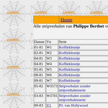
Home
Alle stripverhalen van
Philippe Berthet
ve
Datum
Vn
Serie
01-81
W1
Koffiekleurtje
02-81
W2
Koffiekleurtje
04-81
W3
Koffiekleurtje
04-81
W4
Koffiekleurtje
05-81
W5
Koffiekleurtje
08-81
W6
Koffiekleurtje
09-81
W7
Koffiekleurtje
05-82
W3573
Stripverhalen zonder
stripverhalenserie
03-83
W3701
Stripverhalen zonder
stripverhalenserie
09-83
V1
P.I. van Hollywood