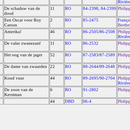
Rivièr
De schaduw van de
11
RO
84-2398
,
84-2399
Philip
dood
Een Oscar voor Roy
2
RO
85-2475
Franço
Carson
Berthe
Amerika!
46
RO
86-2505
/
86-2508
Philip
Rivièr
De valse zwanezanf
11
RO
86-2532
Philip
Het oog van de jager
52
RO
87-2583
/
87-2589
Philip
De dame van zwaarden
22
RO
88-2644
/
89-2648
Philip
Koud vuur
44
RO
89-2695
/
90-2704
Philip
Rivièr
De zoon van de
6
RO
91-2802
Philip
Kerstman
44
DBD
06-4
Philip