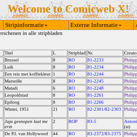
Welcome to Comicweb X!
Stripinformatie
Externe Informatie
rschenen in alle stripbladen
Titel
L
Stripblad
Nr.
Creato
Brussel
8
RO
81-2233
Philip
Luik
8
RO
81-2234
Philip
Een reis met koffiekleur
1
RO
81-2244
Philip
Marseille
8
RO
81-2245
Philip
Matadi
6
RO
81-2248
Philip
Leopoldstad
8
RO
81-2261
Philip
Epiloog
8
RO
81-2266
Philip
Winter, 1951
21
RO
82-2301
/
82-2303
Philip
Jaja gesnopen laat me
2
ROP
83-5
Anton
erin
(st)
De P.I. van Hollywood
44
RO
83-2372
/
83-2375
Philip