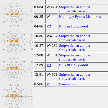
03-84
W3851
Stripverhalen zonder
stripverhalenserie
09-85
W1
Hippolyte Fynn's Memories
04-86
V2
P.I. van Hollywood
10-86
W4157
Stripverhalen zonder
stripverhalenserie
10-87
W4282
Stripverhalen zonder
stripverhalenserie
12-88
W4401
Stripverhalen zonder
stripverhalenserie
12-89
V3
P.I. van Hollywood
12-91
W4561
Stripverhalen zonder
stripverhalenserie
07-06
V1
Poison Ivy