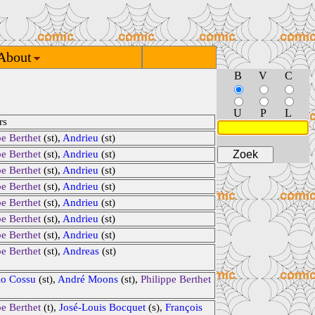
About
B
V
C
U
P
L
rs
pe Berthet
(st),
Andrieu
(st)
pe Berthet
(st),
Andrieu
(st)
pe Berthet
(st),
Andrieu
(st)
pe Berthet
(st),
Andrieu
(st)
pe Berthet
(st),
Andrieu
(st)
pe Berthet
(st),
Andrieu
(st)
pe Berthet
(st),
Andrieu
(st)
pe Berthet
(st),
Andreas
(st)
io Cossu
(st),
André Moons
(st),
Philippe Berthet
pe Berthet
(t),
José-Louis Bocquet
(s),
François