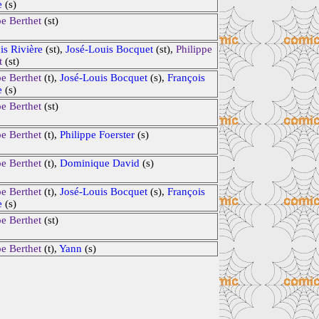
e
(s)
pe Berthet
(st)
is Rivière
(st),
José-Louis Bocquet
(st),
Philippe
t
(st)
pe Berthet
(t),
José-Louis Bocquet
(s),
François
e
(s)
pe Berthet
(st)
pe Berthet
(t),
Philippe Foerster
(s)
pe Berthet
(t),
Dominique David
(s)
pe Berthet
(t),
José-Louis Bocquet
(s),
François
e
(s)
pe Berthet
(st)
pe Berthet
(t),
Yann
(s)