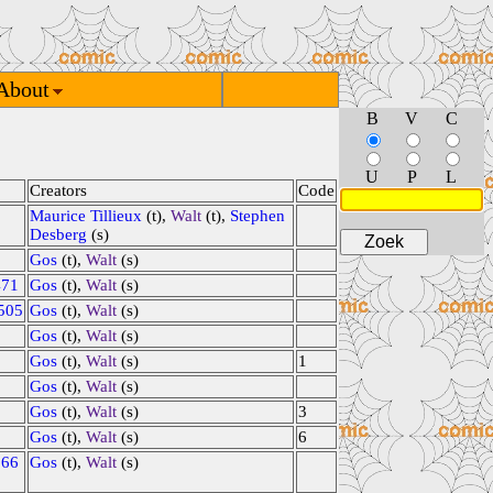
About
B
V
C
U
P
L
Creators
Code
Maurice Tillieux
(t),
Walt
(t),
Stephen
Desberg
(s)
Gos
(t),
Walt
(s)
471
Gos
(t),
Walt
(s)
505
Gos
(t),
Walt
(s)
Gos
(t),
Walt
(s)
Gos
(t),
Walt
(s)
1
Gos
(t),
Walt
(s)
Gos
(t),
Walt
(s)
3
Gos
(t),
Walt
(s)
6
566
Gos
(t),
Walt
(s)