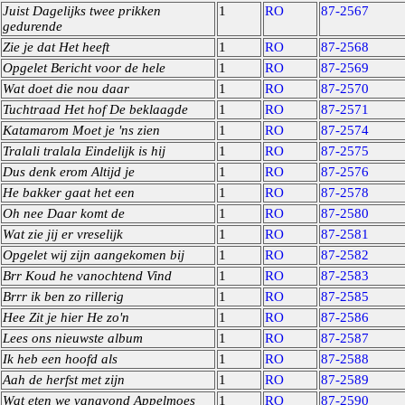
Juist Dagelijks twee prikken
1
RO
87-2567
gedurende
Zie je dat Het heeft
1
RO
87-2568
Opgelet Bericht voor de hele
1
RO
87-2569
Wat doet die nou daar
1
RO
87-2570
Tuchtraad Het hof De beklaagde
1
RO
87-2571
Katamarom Moet je 'ns zien
1
RO
87-2574
Tralali tralala Eindelijk is hij
1
RO
87-2575
Dus denk erom Altijd je
1
RO
87-2576
He bakker gaat het een
1
RO
87-2578
Oh nee Daar komt de
1
RO
87-2580
Wat zie jij er vreselijk
1
RO
87-2581
Opgelet wij zijn aangekomen bij
1
RO
87-2582
Brr Koud he vanochtend Vind
1
RO
87-2583
Brrr ik ben zo rillerig
1
RO
87-2585
Hee Zit je hier He zo'n
1
RO
87-2586
Lees ons nieuwste album
1
RO
87-2587
Ik heb een hoofd als
1
RO
87-2588
Aah de herfst met zijn
1
RO
87-2589
Wat eten we vanavond Appelmoes
1
RO
87-2590