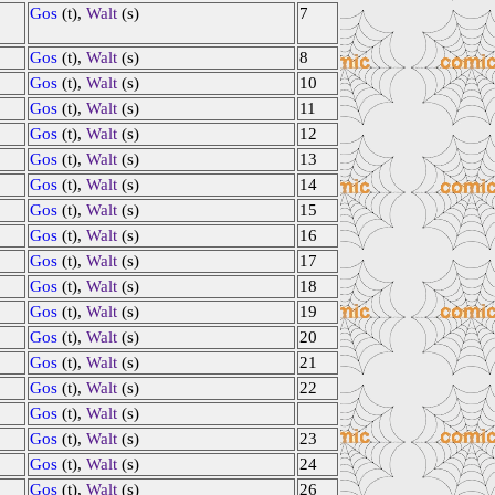
Gos
(t),
Walt
(s)
7
Gos
(t),
Walt
(s)
8
Gos
(t),
Walt
(s)
10
Gos
(t),
Walt
(s)
11
Gos
(t),
Walt
(s)
12
Gos
(t),
Walt
(s)
13
Gos
(t),
Walt
(s)
14
Gos
(t),
Walt
(s)
15
Gos
(t),
Walt
(s)
16
Gos
(t),
Walt
(s)
17
Gos
(t),
Walt
(s)
18
Gos
(t),
Walt
(s)
19
Gos
(t),
Walt
(s)
20
Gos
(t),
Walt
(s)
21
Gos
(t),
Walt
(s)
22
Gos
(t),
Walt
(s)
Gos
(t),
Walt
(s)
23
Gos
(t),
Walt
(s)
24
Gos
(t),
Walt
(s)
26