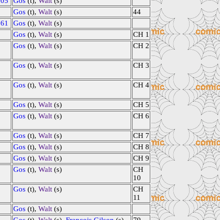
705
Gos
(t),
Walt
(s)
Gos
(t),
Walt
(s)
44
761
Gos
(t),
Walt
(s)
Gos
(t),
Walt
(s)
CH 1
Gos
(t),
Walt
(s)
CH 2
Gos
(t),
Walt
(s)
CH 3
Gos
(t),
Walt
(s)
CH 4
Gos
(t),
Walt
(s)
CH 5
Gos
(t),
Walt
(s)
CH 6
Gos
(t),
Walt
(s)
CH 7
Gos
(t),
Walt
(s)
CH 8
Gos
(t),
Walt
(s)
CH 9
Gos
(t),
Walt
(s)
CH
10
Gos
(t),
Walt
(s)
CH
11
Gos
(t),
Walt
(s)