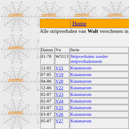
Home
Alle stripverhalen van
Walt
verschenen in 
Datum
Vn
Serie
01-78
W3113
Stripverhalen zonder
stripverhalenserie
12-82
V15
Katamarom
07-85
V19
Katamarom
04-86
V20
Katamarom
12-86
V22
Katamarom
02-87
V23
Katamarom
02-87
V24
Katamarom
03-87
V25
Katamarom
03-87
V26
Katamarom
05-87
V27
Katamarom