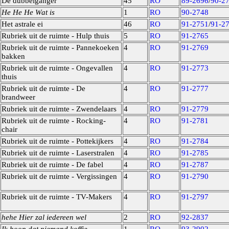
De dubbelganger
45
RO
89-2696
/
90-2
He He He Wat is
1
RO
90-2748
Het astrale ei
46
RO
91-2751
/
91-2
Rubriek uit de ruimte - Hulp thuis
5
RO
91-2765
Rubriek uit de ruimte - Pannekoeken
4
RO
91-2769
bakken
Rubriek uit de ruimte - Ongevallen
4
RO
91-2773
thuis
Rubriek uit de ruimte - De
4
RO
91-2777
brandweer
Rubriek uit de ruimte - Zwendelaars
4
RO
91-2779
Rubriek uit de ruimte - Rocking-
4
RO
91-2781
chair
Rubriek uit de ruimte - Pottekijkers
4
RO
91-2784
Rubriek uit de ruimte - Laserstralen
4
RO
91-2785
Rubriek uit de ruimte - De fabel
4
RO
91-2787
Rubriek uit de ruimte - Vergissingen
4
RO
91-2790
Rubriek uit de ruimte - TV-Makers
4
RO
91-2797
hehe Hier zal iedereen wel
2
RO
92-2837