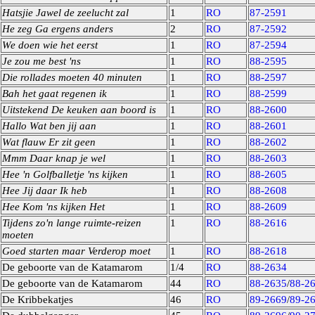
Hatsjie Jawel de zeelucht zal
1
RO
87-2591
He zeg Ga ergens anders
2
RO
87-2592
We doen wie het eerst
1
RO
87-2594
Je zou me best 'ns
1
RO
88-2595
Die rollades moeten 40 minuten
1
RO
88-2597
Bah het gaat regenen ik
1
RO
88-2599
Uitstekend De keuken aan boord is
1
RO
88-2600
Hallo Wat ben jij aan
1
RO
88-2601
Wat flauw Er zit geen
1
RO
88-2602
Mmm Daar knap je wel
1
RO
88-2603
Hee 'n Golfballetje 'ns kijken
1
RO
88-2605
Hee Jij daar Ik heb
1
RO
88-2608
Hee Kom 'ns kijken Het
1
RO
88-2609
Tijdens zo'n lange ruimte-reizen
1
RO
88-2616
moeten
Goed starten maar Verderop moet
1
RO
88-2618
De geboorte van de Katamarom
1/4
RO
88-2634
De geboorte van de Katamarom
44
RO
88-2635
/
88-2
De Kribbekatjes
46
RO
89-2669
/
89-2