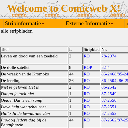
Welcome to Comicweb X!
Stripinformatie
Externe Informatie
alle stripbladen
Titel
L
Stripblad
Nr.
Leven en dood van een zeeheld
2
RO
78-2074
De dolle sateliet
8
ROP
82-4
De wraak van de Kromoks
44
RO
85-2468
/
85-2
De leerling
26
RO
86-2504
,
86-2
Niet te geloven Het is
2
RO
86-2542
Dat ga je toch niet
1
RO
87-2549
Oeioei Dat is een ramp
1
RO
87-2550
Lieve help wat gebeurt er
1
RO
87-2551
Hallo Ja de bewaarder Een
1
RO
87-2552
Proloog Iedere dag bij de
44
RO
87-2562
/
87-2
Berenfontein