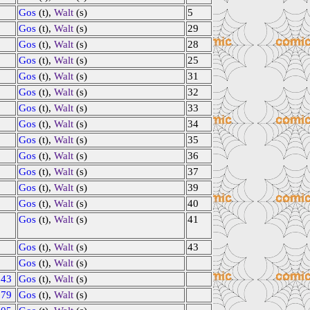
Gos
(t),
Walt
(s)
5
Gos
(t),
Walt
(s)
29
Gos
(t),
Walt
(s)
28
Gos
(t),
Walt
(s)
25
Gos
(t),
Walt
(s)
31
Gos
(t),
Walt
(s)
32
Gos
(t),
Walt
(s)
33
Gos
(t),
Walt
(s)
34
Gos
(t),
Walt
(s)
35
Gos
(t),
Walt
(s)
36
Gos
(t),
Walt
(s)
37
Gos
(t),
Walt
(s)
39
Gos
(t),
Walt
(s)
40
Gos
(t),
Walt
(s)
41
Gos
(t),
Walt
(s)
43
Gos
(t),
Walt
(s)
643
Gos
(t),
Walt
(s)
679
Gos
(t),
Walt
(s)