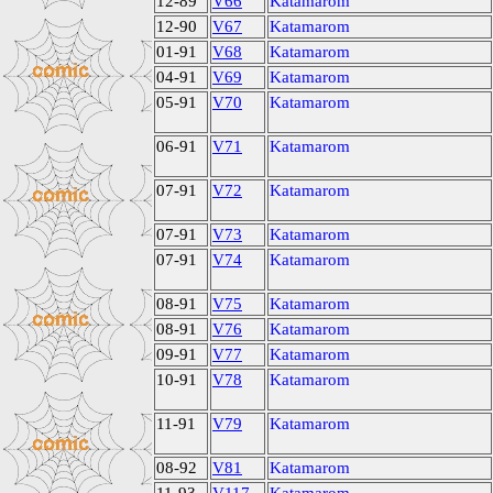
12-89
V66
Katamarom
12-90
V67
Katamarom
01-91
V68
Katamarom
04-91
V69
Katamarom
05-91
V70
Katamarom
06-91
V71
Katamarom
07-91
V72
Katamarom
07-91
V73
Katamarom
07-91
V74
Katamarom
08-91
V75
Katamarom
08-91
V76
Katamarom
09-91
V77
Katamarom
10-91
V78
Katamarom
11-91
V79
Katamarom
08-92
V81
Katamarom