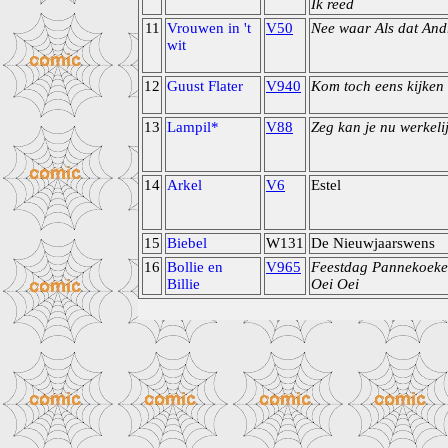
Ik reed
11
Vrouwen in 't
V50
Nee waar Als dat Andr
wit
12
Guust Flater
V940
Kom toch eens kijken
13
Lampil*
V88
Zeg kan je nu werkeli
14
Arkel
V6
Estel
15
Biebel
W131
De Nieuwjaarswens
16
Bollie en
V965
Feestdag Pannekoeke
Billie
Oei Oei