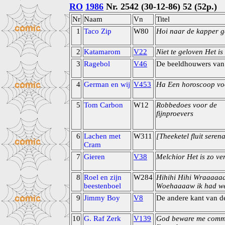
RO
1986
Nr. 2542 (30-12-86) 52 (52p.)
Nr
Naam
Vn
Titel
1
Taco Zip
W80
Hoi naar de kapper g
2
Katamarom
V22
Niet te geloven Het is
3
Ragebol
V46
De beeldhouwers van 
4
German en wij
V453
Ha Een horoscoop vo
5
Tom Carbon
W12
Robbedoes voor de
fijnproevers
6
Lachen met
W311
[Theeketel fluit seren
Cram
7
Gieren
V38
Melchior Het is zo ve
8
Roel en zijn
W284
Hihihi Hihi Wraaaaa
beestenboel
Woehaaaaw ik had we
9
Jimmy Boy
V8
De andere kant van d
10
G. Raf Zerk
V139
God beware me commi