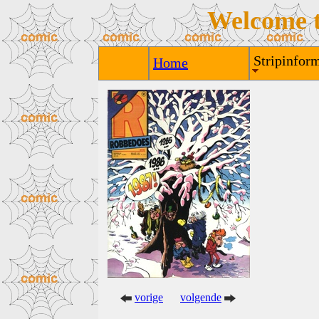
Welcome 
Stripinform
Home
vorige
volgende