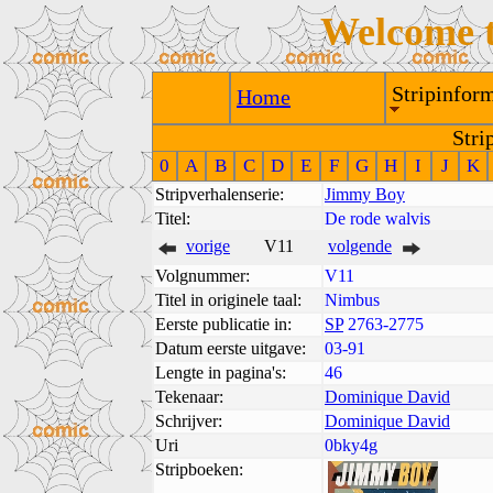
Welcome 
Stripinform
Home
Stri
0
A
B
C
D
E
F
G
H
I
J
K
Stripverhalenserie:
Jimmy Boy
Titel:
De rode walvis
vorige
V11
volgende
Volgnummer:
V11
Titel in originele taal:
Nimbus
Eerste publicatie in:
SP
2763-2775
Datum eerste uitgave:
03-91
Lengte in pagina's:
46
Tekenaar:
Dominique David
Schrijver:
Dominique David
Uri
0bky4g
Stripboeken: