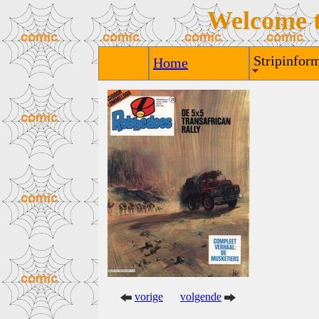
Welcome 
Stripinform
Home
vorige
volgende