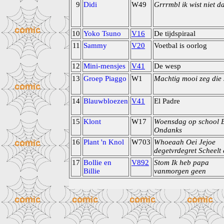
9
Didi
W49
Grrrmbl ik wist niet da
10
Yoko Tsuno
V16
De tijdspiraal
11
Sammy
V20
Voetbal is oorlog
12
Mini-mensjes
V41
De wesp
13
Groep Piaggo
W1
Machtig mooi zeg die 
14
Blauwbloezen
V41
El Padre
15
Klont
W17
Woensdag op school 
Ondanks
16
Plant 'n Knol
W703
Whoeaah Oei Jejoe
degetvrdegret Scheelt e
17
Bollie en
V892
Stom Ik heb papa
Billie
vanmorgen geen