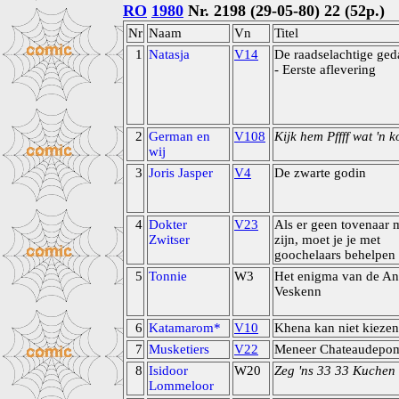
RO
1980
Nr. 2198 (29-05-80) 22 (52p.)
Nr
Naam
Vn
Titel
1
Natasja
V14
De raadselachtige ged
- Eerste aflevering
2
German en
V108
Kijk hem Pffff wat 'n k
wij
3
Joris Jasper
V4
De zwarte godin
4
Dokter
V23
Als er geen tovenaar 
Zwitser
zijn, moet je je met
goochelaars behelpen
5
Tonnie
W3
Het enigma van de An
Veskenn
6
Katamarom*
V10
Khena kan niet kiezen
7
Musketiers
V22
Meneer Chateaudepo
8
Isidoor
W20
Zeg 'ns 33 33 Kuchen
Lommeloor