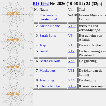
RO
1992
Nr. 2826 (10-06-92) 24 (32p.)
Nr
Naam
Vn
Titel
1
Roel en zijn
W478
Hoooo Mijn excus
beestenboel
Een los
2
Kleine Robbe
V106
Vertel 'ns een
verhaaltje opa
3
Sarah Spits
V9
Het geheim van
Atlantis
4
Jaap
V133
De noordelijke m
5
Isabel
V17
De betovering va
Waterland
6
Baard en Kale
V83
De gijzeling
7
Musketiers
V61
De joker van de
koning
8
Jess Long
V44
De dreiging
9
Kleine Robbe
V107
Ik koos voor mij hi