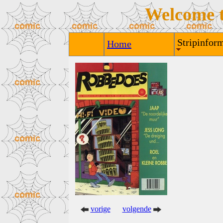
Welcome 
Stripinform
Home
vorige
volgende