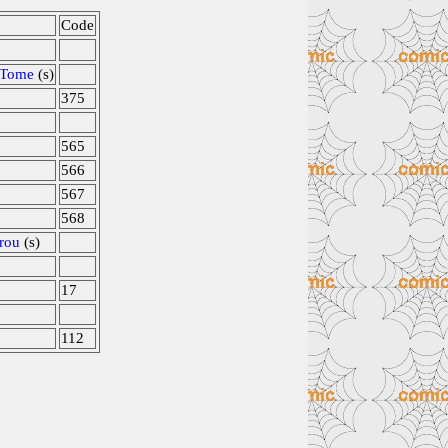
Code
Tome
(s)
375
565
566
567
568
rou
(s)
17
112