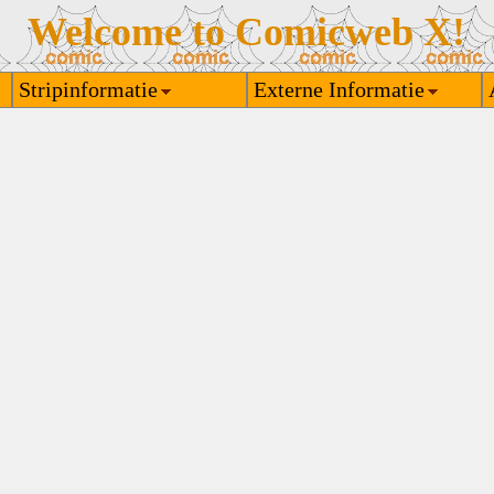
Welcome to Comicweb X!
Stripinformatie
Externe Informatie