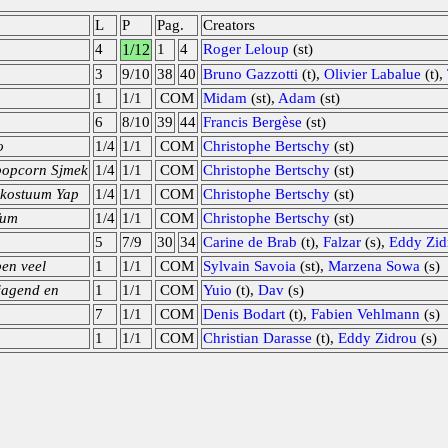
L
P
Pag.
Creators
4
1/12
1
4
Roger Leloup
(st)
3
9/10
38
40
Bruno Gazzotti
(t),
Olivier Labalue
(t),
1
1/1
COM
Midam
(st),
Adam
(st)
6
8/10
39
44
Francis Bergèse
(st)
o
1/4
1/1
COM
Christophe Bertschy
(st)
popcorn Sjmek
1/4
1/1
COM
Christophe Bertschy
(st)
enkostuum Yap
1/4
1/1
COM
Christophe Bertschy
(st)
fum
1/4
1/1
COM
Christophe Bertschy
(st)
5
7/9
30
34
Carine de Brab
(t),
Falzar
(s),
Eddy Zid
en veel
1
1/1
COM
Sylvain Savoia
(st),
Marzena Sowa
(s)
njagend en
1
1/1
COM
Yuio
(t),
Dav
(s)
7
1/1
COM
Denis Bodart
(t),
Fabien Vehlmann
(s)
1
1/1
COM
Christian Darasse
(t),
Eddy Zidrou
(s)