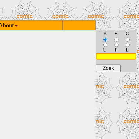
About
B
V
C
U
P
L