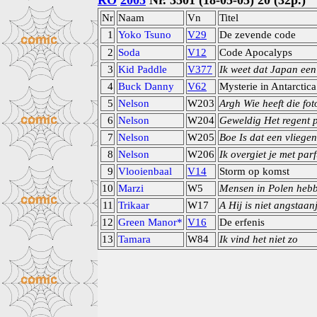
RO
2005
Nr. 3501 (18-05-05) 20 (32p.)
Nr
Naam
Vn
Titel
1
Yoko Tsuno
V29
De zevende code
2
Soda
V12
Code Apocalyps
3
Kid Paddle
V377
Ik weet dat Japan een
4
Buck Danny
V62
Mysterie in Antarctica
5
Nelson
W203
Argh Wie heeft die fot
6
Nelson
W204
Geweldig Het regent 
7
Nelson
W205
Boe Is dat een vlieg
8
Nelson
W206
Ik overgiet je met par
9
Vlooienbaal
V14
Storm op komst
10
Marzi
W5
Mensen in Polen hebb
11
Trikaar
W17
A Hij is niet angstaa
12
Green Manor*
V16
De erfenis
13
Tamara
W84
Ik vind het niet zo