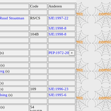
Code
Anderen
Ruud Straatman
RS/CS
SJE:1997-22
SJE:1998-8
104B
SJE:1998-8
(s)
PEP:1972-20
+
(s)
erg
(s)
(s)
s)
109
SJE:1996-23
lsing
(s)
SJE:1995-6
(s)
54