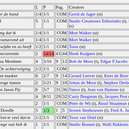
L
P
Pag.
Creators
oor de hand
1/4
1/1
COM
Gerrit de Jager
(st)
d
5
1/1
COM
Studio Creationes Editoriales
(t),
(s)
ng dat ik
1/4
1/1
COM
Mort Walker
(st)
k vanavond uit
1/4
1/1
COM
Mort Walker
(st)
ijdte en zo heeft
1/2
1/1
COM
Toon
(st)
ncurrentie
2
14/14
43
44
Henk Kuijpers
(st)
tra Mortimer
4
3/16
9
12
Bob de Moor
(t),
Edgar P Jacobs
De achtervolging
1/2
1/1
COM
het masker
6
2/7
9
14
Gerard Leever
(st),
Kees de Boer
droge tranen
2
5/21
9
10
Johan de Moor
(t),
Stephen Desb
an Jason Fly
6
5/7
31
36
Vance
(t),
Jean van Hamme
(s)
4
8/11
29
32
Carry Brugman
(t),
Jacques Post
2
1/1
COM
Peter de Wit
(t),
Ruud Straatman
(
 Doodle
5
1/3
1
5
Jeroen Steehouwer
(t),
Fred A. Ju
et-ie veel dat-ie
1/2
1/1
COM
Toon van Driel
(st)
nge wat heb ik
1
1/1
COM
Studio Bonnet
(t),
Walli Hakkens