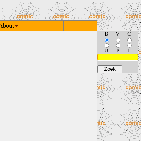
About
B
V
C
U
P
L