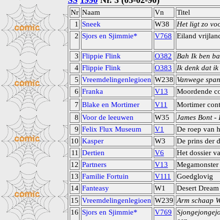
SS
1990
Nr. 3 (05-02-90)
Nr
Naam
Vn
Titel
1
Sneek
W38
Het ligt zo v
2
Sjors en Sjimmie*
V768
Eiland vrijlan
3
Flippie Flink
O382
Bah Ik ben ba
4
Flippie Flink
O383
Ik denk dat i
5
Vreemdelingenlegioen
W238
Vanwege spanw
6
Franka
V13
Moordende co
7
Blake en Mortimer
V11
Mortimer con
8
Voor de leeuwen
W35
James Bont - 
9
Felix Flux Museum
V1
De roep van 
10
Kasper
W3
De prins der 
11
Dertien
V6
Het dossier v
12
Partners
V13
Megamonster
13
Familie Fortuin
V111
Goedglovig
14
Fanteasy
W1
Desert Dream
15
Vreemdelingenlegioen
W239
Arm schaap We
16
Sjors en Sjimmie*
V769
Sjongejongejo