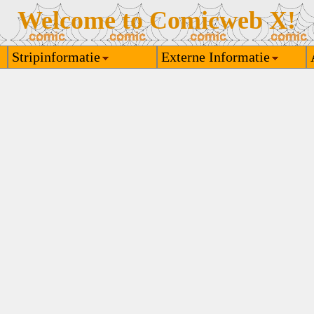
Welcome to Comicweb X!
Stripinformatie
Externe Informatie