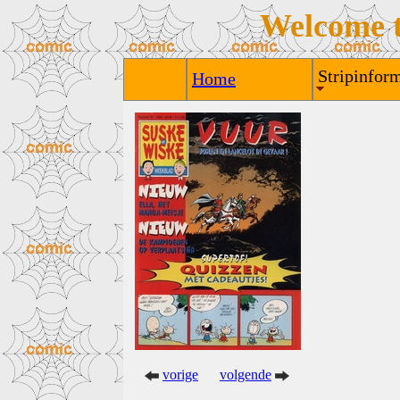
Welcome 
Stripinform
Home
vorige
volgende