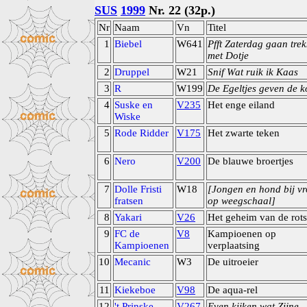
SUS
1999
Nr. 22 (32p.)
Nr
Naam
Vn
Titel
1
Biebel
W641
Pfft Zaterdag gaan tre
met Dotje
2
Druppel
W21
Snif Wat ruik ik Kaas
3
R
W199
De Egeltjes geven de k
4
Suske en
V235
Het enge eiland
Wiske
5
Rode Ridder
V175
Het zwarte teken
6
Nero
V200
De blauwe broertjes
7
Dolle Fristi
W18
[Jongen en hond bij v
fratsen
op weegschaal]
8
Yakari
V26
Het geheim van de rots
9
FC de
V8
Kampioenen op
Kampioenen
verplaatsing
10
Mecanic
W3
De uitroeier
11
Kiekeboe
V98
De aqua-rel
12
't Prinske
V267
Even kijken wat Zijne