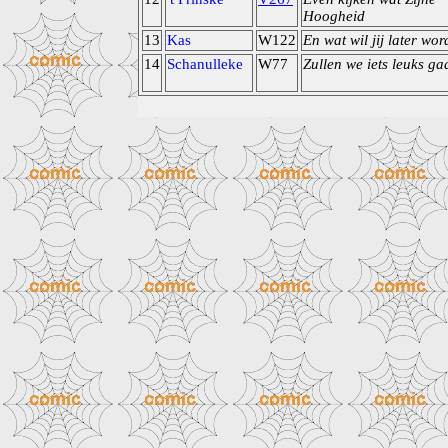
Hoogheid
13
Kas
W122
En wat wil jij later wo
14
Schanulleke
W77
Zullen we iets leuks ga