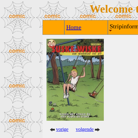
Welcome 
Stripinform
Home
vorige
volgende