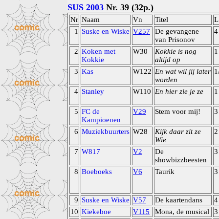
SUS
2003
Nr. 39 (32p.)
Nr
Naam
Vn
Titel
L
1
Suske en Wiske
V257
De gevangene
4
van Prisonov
2
Koken met
W30
Kokkie is nog
1
Kokkie
altijd op
3
Kas
W122
En wat wil jij later
1
worden
4
Stanley
W110
En hier zie je ze
1
5
FC de
V29
Stem voor mij!
3
Kampioenen
6
Muziekbuurters
W28
Kijk daar zit ze
2
Wie
7
W817
V2
De
3
showbizzbeesten
8
Boeboeks
V6
Taurik
3
9
Suske en Wiske
V57
De kaartendans
4
10
Kiekeboe
V115
Mona, de musical
3