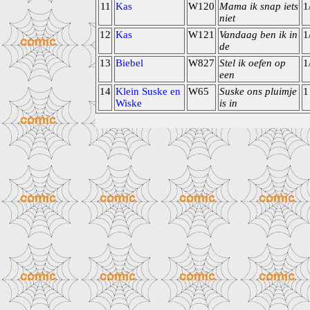
11
Kas
W120
Mama ik snap iets
1
niet
12
Kas
W121
Vandaag ben ik in
1
de
13
Biebel
W827
Stel ik oefen op
1
een
14
Klein Suske en
W65
Suske ons pluimje
1
Wiske
is in