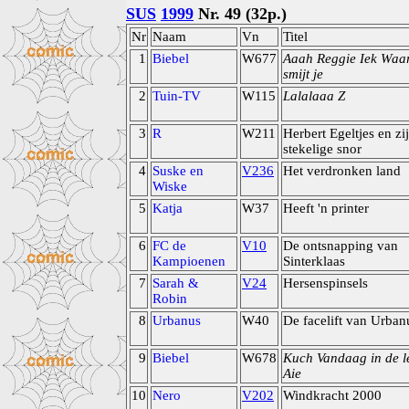
SUS
1999
Nr. 49 (32p.)
Nr
Naam
Vn
Titel
1
Biebel
W677
Aaah Reggie Iek Waa
smijt je
2
Tuin-TV
W115
Lalalaaa Z
3
R
W211
Herbert Egeltjes en zi
stekelige snor
4
Suske en
V236
Het verdronken land
Wiske
5
Katja
W37
Heeft 'n printer
6
FC de
V10
De ontsnapping van
Kampioenen
Sinterklaas
7
Sarah &
V24
Hersenspinsels
Robin
8
Urbanus
W40
De facelift van Urban
9
Biebel
W678
Kuch Vandaag in de l
Aie
10
Nero
V202
Windkracht 2000