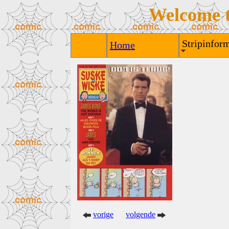
Welcome 
Stripinform
Home
vorige
volgende