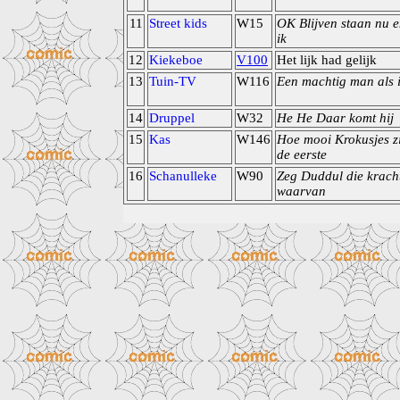
11
Street kids
W15
OK Blijven staan nu 
ik
12
Kiekeboe
V100
Het lijk had gelijk
13
Tuin-TV
W116
Een machtig man als 
14
Druppel
W32
He He Daar komt hij
15
Kas
W146
Hoe mooi Krokusjes z
de eerste
16
Schanulleke
W90
Zeg Duddul die krach
waarvan