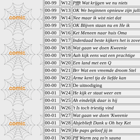
00-99
W12
Pffft Wat krijgen we nu niets
00-99
W13
OK We beginnen opnieuw zijn jull
00-99
W14
Nee maar ik wist niet dat
00-99
W15
OK Blijven staan nu en He ik
00-00
W16
Ket Meneen naar huis Oma
00-00
W17
Inderdaad beste kijkers het is zove
00-00
W18
Wat gaan we doen Kweenie
00-00
W19
Aah kijk eens wat een prachtige
00-00
W20
Een land met een Q
00-00
W21
Brr Wat een vreemde droom Stel
00-00
W22
Arme kerel tja de liefde kan
00-00
W23
De uitnodiging
00-01
W24
He kijk er staat weer een
00-01
W25
Ah eindelijk daar is hij
00-01
W26
't Is toch triestig vind
00-01
W27
Wat gaan we doen 'Kweenie
00-01
W28
Alsjeblieft Dank u Oh hey Ket
00-01
W29
He paps geloof jij in
00-01
W30
Pff Warm zeg zo'n sauna