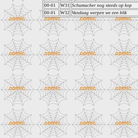
00-01
W31
Schumacher nog steeds op kop
00-01
W32
Vandaag werpen we een blik