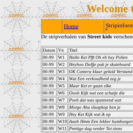
Welcome 
Stripinform
Home
De stripverhalen van
Street kids
verschene
Datum
Vn
Titel
00-99
W1
Hallo Ket Pfft Oh eh hey Polien
00-99
W2
Heyhoo Dolfje pak je skateboard
00-99
W3
OK Camera klaar geluid Verstand
00-99
W4
Wat Een verkoudheid zeg je
00-99
W5
Maar Ket er gaan elke
00-99
W6
Oooh Kijk wat een schatje die
00-99
W7
Poeh dat was spannend wat
00-99
W8
Morge Aha slaapkop ben je
00-99
W9
Hey Ket Kijk wat ik op
00-99
W10
Aaah Hmm Een lekker hamburgert
00-99
W11
Prettige dag verder Tot ziens