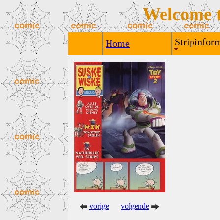
Welcome 
Stripinform
Home
vorige
volgende