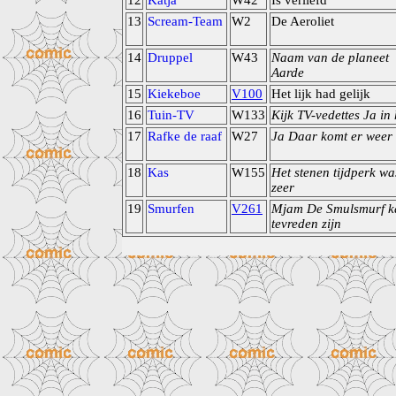
12
Katja
W42
Is verliefd
13
Scream-Team
W2
De Aeroliet
14
Druppel
W43
Naam van de planeet
Aarde
15
Kiekeboe
V100
Het lijk had gelijk
16
Tuin-TV
W133
Kijk TV-vedettes Ja in 
17
Rafke de raaf
W27
Ja Daar komt er weer
18
Kas
W155
Het stenen tijdperk wa
zeer
19
Smurfen
V261
Mjam De Smulsmurf k
tevreden zijn