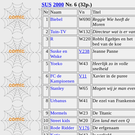
SUS
2000
Nr. 6 (32p.)
Nr
Naam
Vn
Titel
1
Biebel
W690
Reggie Wie heeft de
Moren
2
Tuin-TV
W132
Directeur wat is er va
3
R
W220
Robbi Egeltjes en het
bed van de koe
4
Suske en
V238
Jeanne Panne
Wiske
5
Yoeko
W43
Heerlijk zo in volle
snelheid
6
FC de
V11
Xavier in de puree
Kampioenen
7
Stanley
W65
Mogen wij je man eve
8
Urbanus
W41
De ezel van Frankenst
9
Mormels
W23
De Titanic
10
Street kids
W20
Een land met een Q
11
Rode Ridder
V176
De erfgenaam