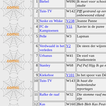
1
Biebel
W696
Ik moet voor schoo
studie
2
Tuin-TV
W142
Pfff gestrand op ee
onbewoond eiland
3
Suske en Wiske
V238
Jeanne Panne
4
FC de
V11
Xavier in de puree
Kampioenen
5
Pelle
W3
Lapman
6
Verdwaald in het
V2
De steen der wijzen
verleden
7
Urbanus
W41
De ezel van
Frankenstein
8
Stanley
W68
Puf Puf Hijg Ik ga 
9
Kiekeboe
V101
In het spoor van D
10
Tuin-TV
W143
Ik haat die
buitenlandse
reportages
11
Rafke de raaf
W32
Die stomme raaf me
zijn
12
Kas
W160
Bleb Bleb Kas Peut