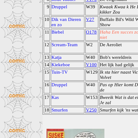
9
Druppel
W39
Kwaak Kwaa k He 
kikker Zou
10
Dik van Dieren
V27
Buffalo Bil's Wild 
en zo
Show
11
Biebel
O178
Haha Een succes zo
niet
12
Scream-Team
W2
De Aeroliet
13
Katja
W40
Bob's wereldreis
14
Kiekeboe
V100
Het lijk had gelijk
15
Tuin-TV
W129
Ik sta hier naast Vi
Volvet
16
Druppel
W40
Pas op Hier komt D
de
17
Kas
W153
Bweeik Wat is dat ei
Je zal
18
Smurfen
V250
Smurfen kijk 'ns wat