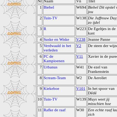
Nr
Naam
Vn
Titel
1
Biebel
W694
Biebel Dit opstel
jou
2
Tuin-TV
W138
Die Juffrouw Duyf
zo ijdel
3
R
W223
De Egeltjes in de
kast
4
Suske en Wiske
V238
Jeanne Panne
5
Verdwaald in het
V2
De steen der wijz
verleden
6
FC de
V11
Xavier in de pure
Kampioenen
7
Urbanus
W41
De ezel van
Frankenstein
8
Scream-Team
W2
De Aeroliet
9
Kiekeboe
V101
In het spoor van
Dédé
10
Tuin-TV
W139
Muys weet jij
misschien hoe
11
Rafke de raaf
W30
Een echte raaf la
zich