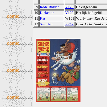
9
Rode Ridder
V176
De erfgenaam
10
Kiekeboe
V100
Het lijk had gelijk
11
Kas
W151
Voortmaken Kas Je b
12
Smurfen
V242
Uche Uche Gaat er i