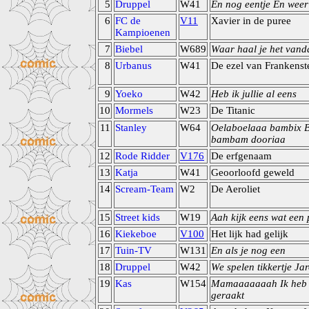
5
Druppel
W41
En nog eentje En weer
6
FC de
V11
Xavier in de puree
Kampioenen
7
Biebel
W689
Waar haal je het van
8
Urbanus
W41
De ezel van Frankenst
9
Yoeko
W42
Heb ik jullie al eens
10
Mormels
W23
De Titanic
11
Stanley
W64
Oelaboelaaa bambix B
bambam dooriaa
12
Rode Ridder
V176
De erfgenaam
13
Katja
W41
Geoorloofd geweld
14
Scream-Team
W2
De Aeroliet
15
Street kids
W19
Aah kijk eens wat een 
16
Kiekeboe
V100
Het lijk had gelijk
17
Tuin-TV
W131
En als je nog een
18
Druppel
W42
We spelen tikkertje Jar
19
Kas
W154
Mamaaaaaaah Ik heb 
geraakt