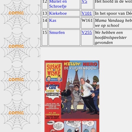
12
Muriel en
V5
Het hoofd in de wo
Schroefje
13
Kiekeboe
V101
In het spoor van Dé
14
Kas
W161
Mama Vandaag heb
we op school
15
Smurfen
V255
We hebben een
hoofdrolspeelster
gevonden