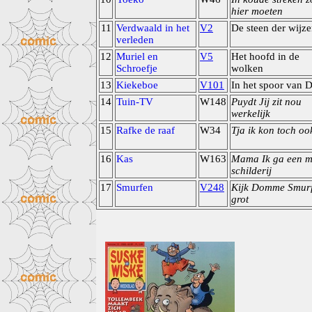
hier moeten
11
Verdwaald in het
V2
De steen der wijz
verleden
12
Muriel en
V5
Het hoofd in de
Schroefje
wolken
13
Kiekeboe
V101
In het spoor van 
14
Tuin-TV
W148
Puydt Jij zit nou
werkelijk
15
Rafke de raaf
W34
Tja ik kon toch oo
16
Kas
W163
Mama Ik ga een m
schilderij
17
Smurfen
V248
Kijk Domme Smurf
grot