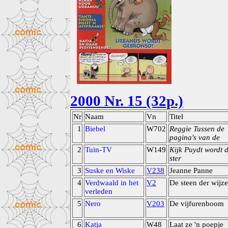
2000 Nr. 15 (32p.)
Nr
Naam
Vn
Titel
1
Biebel
W702
Reggie Tussen de
pagina's van de
2
Tuin-TV
W149
Kijk Puydt wordt 
ster
3
Suske en Wiske
V238
Jeanne Panne
4
Verdwaald in het
V2
De steen der wijz
verleden
5
Nero
V203
De vijfurenboom
6
Katja
W48
Laat ze 'n poepje