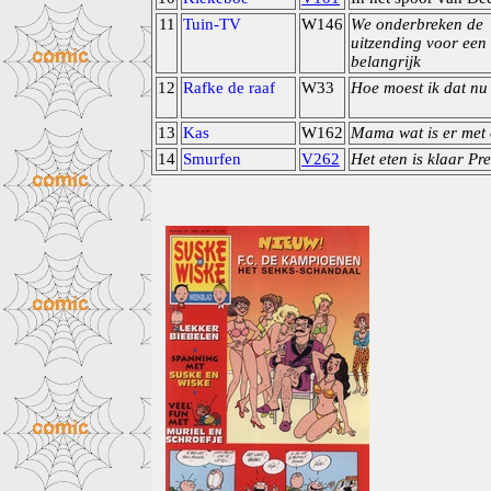
11
Tuin-TV
W146
We onderbreken de
uitzending voor een
belangrijk
12
Rafke de raaf
W33
Hoe moest ik dat nu
13
Kas
W162
Mama wat is er met
14
Smurfen
V262
Het eten is klaar Pr