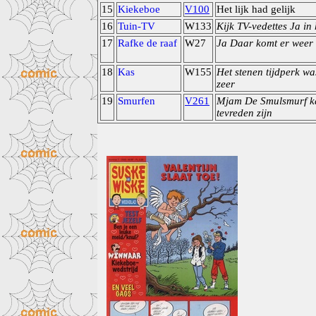
15
Kiekeboe
V100
Het lijk had gelijk
16
Tuin-TV
W133
Kijk TV-vedettes Ja in 
17
Rafke de raaf
W27
Ja Daar komt er weer
18
Kas
W155
Het stenen tijdperk wa
zeer
19
Smurfen
V261
Mjam De Smulsmurf k
tevreden zijn