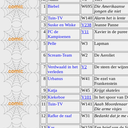
1
Biebel
W695
Die Amerikaanse
jongen die niet
2
Tuin-TV
W140
Alarm het is lente
3
Suske en Wiske
V238
Jeanne Panne
4
FC de
V11
Xavier in de puree
Kampioenen
5
Pelle
W3
Lapman
6
Scream-Team
W2
De Aeroliet
7
Verdwaald in het
V2
De steen der wijze
verleden
8
Urbanus
W41
De ezel van
Frankenstein
9
Katja
W45
Krijgt skateles
10
Kiekeboe
V101
In het spoor van 
11
Tuin-TV
W141
Aaah Moordenaar
Die arme visjes
12
Rafke de raaf
W31
Bedankt dat je me 
13
Kas
W159
Een brief van de S