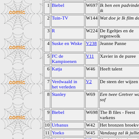
1
Biebel
W697
Ik ben een padvind
ik
2
Tuin-TV
W144
Wat doe je Ik film d
3
R
W224
De Egeltjes en de
regenwolk
4
Suske en Wiske
V238
Jeanne Panne
5
FC de
V11
Xavier in de puree
Kampioenen
6
Katja
W46
Heeft talent
7
Verdwaald in
V2
De steen der wijzen
het verleden
8
Stanley
W69
Een twee Gretver wa
sof
9
Biebel
W698
The B files - Feest
varkens
10
Urbanus
W42
Het bronzen broekv
11
Yoeko
W45
Vandaag zal ik julli