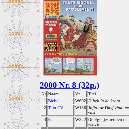
2000 Nr. 8 (32p.)
Nr
Naam
Vn
Titel
1
Biebel
W692
Ik heb in de krant
2
Tuin-TV
W136
Juffrouw Duyf vindt m
vast
3
R
W222
De Egeltjes redden de
walvis