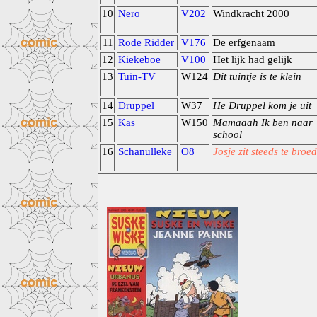
10
Nero
V202
Windkracht 2000
11
Rode Ridder
V176
De erfgenaam
12
Kiekeboe
V100
Het lijk had gelijk
13
Tuin-TV
W124
Dit tuintje is te klein
14
Druppel
W37
He Druppel kom je uit
15
Kas
W150
Mamaaah Ik ben naar
school
16
Schanulleke
O8
Josje zit steeds te broe