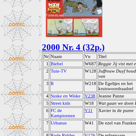
2000 Nr. 4 (32p.)
Nr
Naam
Vn
Titel
1
Biebel
W687
Reggie Jij vist met 
2
Tuin-TV
W128
Juffrouw Duyf houdt
van
3
R
W218
De Egeltjes en het
kruiswoordraadsel
4
Suske en Wiske
V238
Jeanne Panne
5
Street kids
W18
Wat gaan we doen 
6
FC de
V11
Xavier in de puree
Kampioenen
7
Urbanus
W41
De ezel van Franke
8
Rode Ridder
V176
De erfgenaam