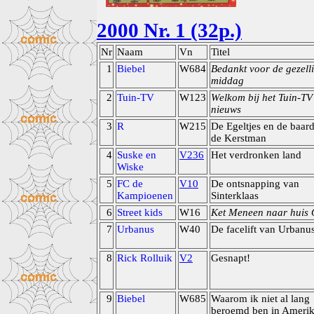
2000 Nr. 1 (32p.)
Nr
Naam
Vn
Titel
1
Biebel
W684
Bedankt voor de gezell
middag
2
Tuin-TV
W123
Welkom bij het Tuin-TV
nieuws
3
R
W215
De Egeltjes en de baar
de Kerstman
4
Suske en
V236
Het verdronken land
Wiske
5
FC de
V10
De ontsnapping van
Kampioenen
Sinterklaas
6
Street kids
W16
Ket Meneen naar huis
7
Urbanus
W40
De facelift van Urbanu
8
Rick Rolluik
V2
Gesnapt!
9
Biebel
W685
Waarom ik niet al lang
beroemd ben in Ameri