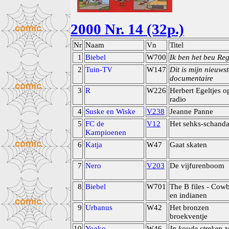
2000 Nr. 14 (32p.)
Nr
Naam
Vn
Titel
1
Biebel
W700
Ik ben het beu Re
2
Tuin-TV
W147
Dit is mijn nieuwst
documentaire
3
R
W226
Herbert Egeltjes o
radio
4
Suske en Wiske
V238
Jeanne Panne
5
FC de
V12
Het sehks-schanda
Kampioenen
6
Katja
W47
Gaat skaten
7
Nero
V203
De vijfurenboom
8
Biebel
W701
The B files - Cow
en indianen
9
Urbanus
W42
Het bronzen
broekventje
10
Yoeko
W46
In koude streken z