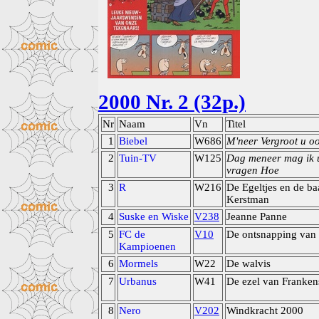
2000 Nr. 2 (32p.)
Nr
Naam
Vn
Titel
1
Biebel
W686
M'neer Vergroot u oo
2
Tuin-TV
W125
Dag meneer mag ik 
vragen Hoe
3
R
W216
De Egeltjes en de ba
Kerstman
4
Suske en Wiske
V238
Jeanne Panne
5
FC de
V10
De ontsnapping van 
Kampioenen
6
Mormels
W22
De walvis
7
Urbanus
W41
De ezel van Franken
8
Nero
V202
Windkracht 2000