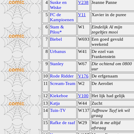
4
Suske en
V238
Jeanne Panne
Wiske
5
FC de
V11
Xavier in de puree
Kampioenen
6
Stam &
W1
Eindelijk Al mijn
Pilou*
zegeltjes mooi
7
Biebel
W693
Een goed gevuld
weekend
8
Urbanus
W41
De ezel van
Frankenstein
9
Stanley
W67
Die ochtend om 0800
uur
10
Rode Ridder
V176
De erfgenaam
11
Scream-Team
W2
De Aeroliet
12
Kiekeboe
V100
Het lijk had gelijk
13
Katja
W44
Zucht
14
Tuin-TV
W137
Juffrouw Tuyf iek wil
graag
15
Rafke de raaf
W29
Wat ik me altijd
afvraag