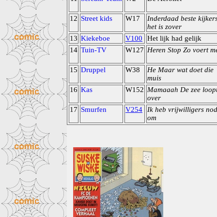
12
Street kids
W17
Inderdaad beste kijker
het is zover
13
Kiekeboe
V100
Het lijk had gelijk
14
Tuin-TV
W127
Heren Stop Zo voert m
15
Druppel
W38
He Maar wat doet die
muis
16
Kas
W152
Mamaaah De zee loop
over
17
Smurfen
V254
Ik heb vrijwilligers no
om