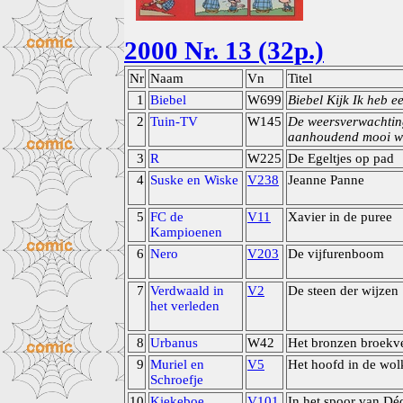
2000 Nr. 13 (32p.)
Nr
Naam
Vn
Titel
1
Biebel
W699
Biebel Kijk Ik heb e
2
Tuin-TV
W145
De weersverwachtin
aanhoudend mooi w
3
R
W225
De Egeltjes op pad
4
Suske en Wiske
V238
Jeanne Panne
5
FC de
V11
Xavier in de puree
Kampioenen
6
Nero
V203
De vijfurenboom
7
Verdwaald in
V2
De steen der wijzen
het verleden
8
Urbanus
W42
Het bronzen broekv
9
Muriel en
V5
Het hoofd in de wol
Schroefje
10
Kiekeboe
V101
In het spoor van Dé