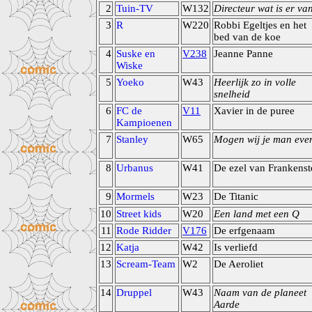
2
Tuin-TV
W132
Directeur wat is er va
3
R
W220
Robbi Egeltjes en het
bed van de koe
4
Suske en
V238
Jeanne Panne
Wiske
5
Yoeko
W43
Heerlijk zo in volle
snelheid
6
FC de
V11
Xavier in de puree
Kampioenen
7
Stanley
W65
Mogen wij je man eve
8
Urbanus
W41
De ezel van Frankenst
9
Mormels
W23
De Titanic
10
Street kids
W20
Een land met een Q
11
Rode Ridder
V176
De erfgenaam
12
Katja
W42
Is verliefd
13
Scream-Team
W2
De Aeroliet
14
Druppel
W43
Naam van de planeet
Aarde