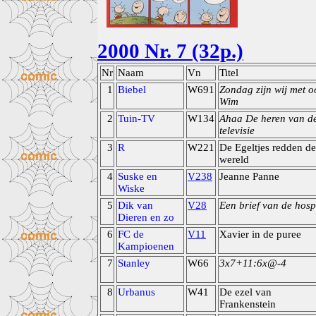
2000 Nr. 7 (32p.)
Nr
Naam
Vn
Titel
1
Biebel
W691
Zondag zijn wij met 
Wim
2
Tuin-TV
W134
Ahaa De heren van d
televisie
3
R
W221
De Egeltjes redden de
wereld
4
Suske en
V238
Jeanne Panne
Wiske
5
Dik van
V28
Een brief van de hosp
Dieren en zo
6
FC de
V11
Xavier in de puree
Kampioenen
7
Stanley
W66
3x7+11:6x@-4
8
Urbanus
W41
De ezel van
Frankenstein