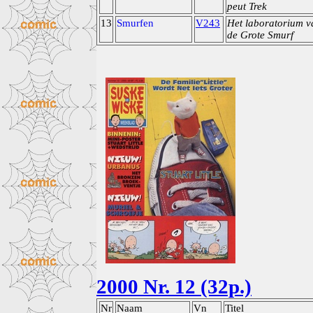
peut Trek
13
Smurfen
V243
Het laboratorium v
de Grote Smurf
2000 Nr. 12 (32p.)
Nr
Naam
Vn
Titel