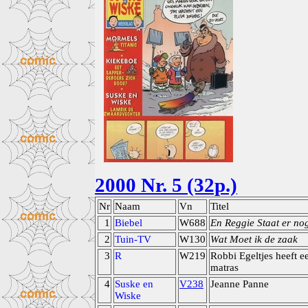
2000 Nr. 5 (32p.)
Nr
Naam
Vn
Titel
1
Biebel
W688
En Reggie Staat er no
2
Tuin-TV
W130
Wat Moet ik de zaak
3
R
W219
Robbi Egeltjes heeft 
matras
4
Suske en
V238
Jeanne Panne
Wiske