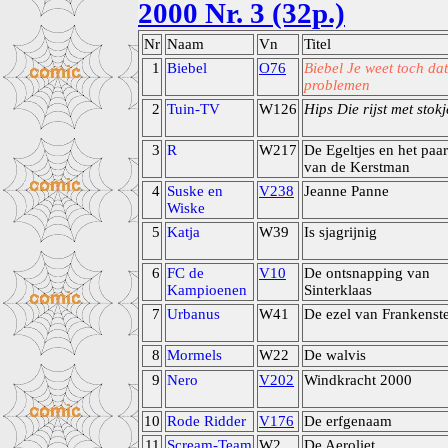
2000 Nr. 3 (32p.)
Nr
Naam
Vn
Titel
1
Biebel
O76
Biebel Je weet toch dat
problemen
2
Tuin-TV
W126
Hips Die rijst met stokj
3
R
W217
De Egeltjes en het paa
van de Kerstman
4
Suske en
V238
Jeanne Panne
Wiske
5
Katja
W39
Is sjagrijnig
6
FC de
V10
De ontsnapping van
Kampioenen
Sinterklaas
7
Urbanus
W41
De ezel van Frankenst
8
Mormels
W22
De walvis
9
Nero
V202
Windkracht 2000
10
Rode Ridder
V176
De erfgenaam
11
Scream-Team
W2
De Aeroliet