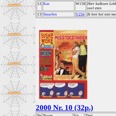
12
Kas
W158
Hier kalkoen Lek
veel eten
13
Smurfen
V256
Ik ben het niet me
2000 Nr. 10 (32p.)
Nr
Naam
Vn
Titel