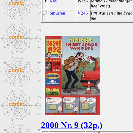
16
Kas
W157
Mama Ik moet morgen
heel vroeg
17
Smurfen
V245
Pfff Wat een hitte Praa
me
2000 Nr. 9 (32p.)