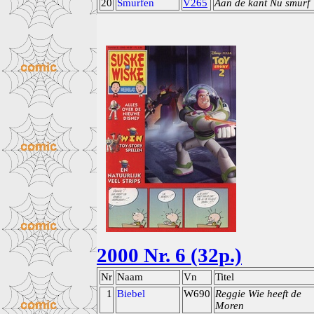
20
Smurfen
V265
Aan de kant Nu smurf
2000 Nr. 6 (32p.)
Nr
Naam
Vn
Titel
1
Biebel
W690
Reggie Wie heeft de
Moren