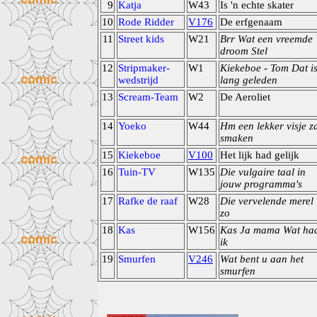
9
Katja
W43
Is 'n echte skater
10
Rode Ridder
V176
De erfgenaam
11
Street kids
W21
Brr Wat een vreemde
droom Stel
12
Stripmaker-
W1
Kiekeboe - Tom Dat i
wedstrijd
lang geleden
13
Scream-Team
W2
De Aeroliet
14
Yoeko
W44
Hm een lekker visje z
smaken
15
Kiekeboe
V100
Het lijk had gelijk
16
Tuin-TV
W135
Die vulgaire taal in
jouw programma's
17
Rafke de raaf
W28
Die vervelende merel 
zo
18
Kas
W156
Kas Ja mama Wat ha
ik
19
Smurfen
V246
Wat bent u aan het
smurfen