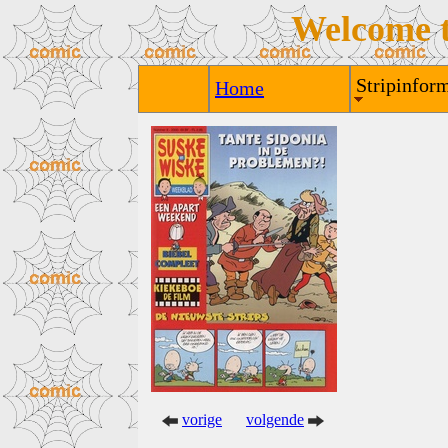
Welcome 
Stripinform
Home
vorige
volgende