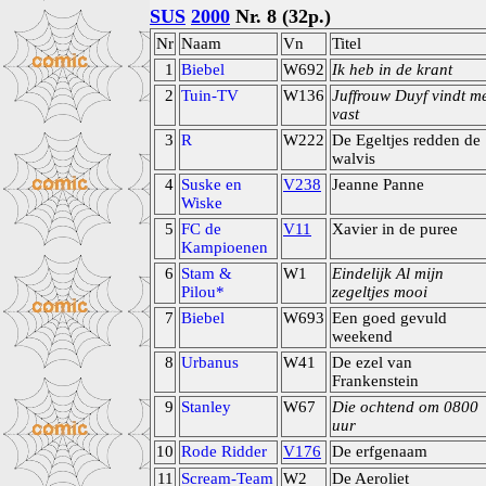
SUS
2000
Nr. 8 (32p.)
Nr
Naam
Vn
Titel
1
Biebel
W692
Ik heb in de krant
2
Tuin-TV
W136
Juffrouw Duyf vindt m
vast
3
R
W222
De Egeltjes redden de
walvis
4
Suske en
V238
Jeanne Panne
Wiske
5
FC de
V11
Xavier in de puree
Kampioenen
6
Stam &
W1
Eindelijk Al mijn
Pilou*
zegeltjes mooi
7
Biebel
W693
Een goed gevuld
weekend
8
Urbanus
W41
De ezel van
Frankenstein
9
Stanley
W67
Die ochtend om 0800
uur
10
Rode Ridder
V176
De erfgenaam
11
Scream-Team
W2
De Aeroliet