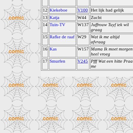
12
Kiekeboe
V100
Het lijk had gelijk
13
Katja
W44
Zucht
14
Tuin-TV
W137
Juffrouw Tuyf iek wil
graag
15
Rafke de raaf
W29
Wat ik me altijd
afvraag
16
Kas
W157
Mama Ik moet morgen
heel vroeg
17
Smurfen
V245
Pfff Wat een hitte Praa
me