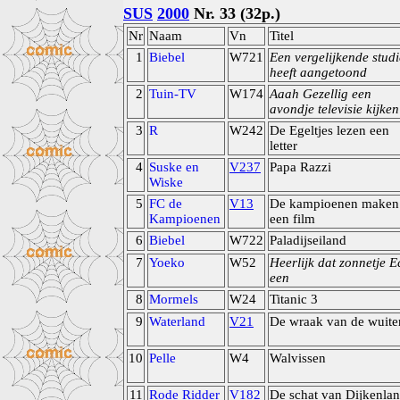
SUS
2000
Nr. 33 (32p.)
Nr
Naam
Vn
Titel
1
Biebel
W721
Een vergelijkende studi
heeft aangetoond
2
Tuin-TV
W174
Aaah Gezellig een
avondje televisie kijken
3
R
W242
De Egeltjes lezen een
letter
4
Suske en
V237
Papa Razzi
Wiske
5
FC de
V13
De kampioenen maken
Kampioenen
een film
6
Biebel
W722
Paladijseiland
7
Yoeko
W52
Heerlijk dat zonnetje E
een
8
Mormels
W24
Titanic 3
9
Waterland
V21
De wraak van de wuite
10
Pelle
W4
Walvissen
11
Rode Ridder
V182
De schat van Dijkenla