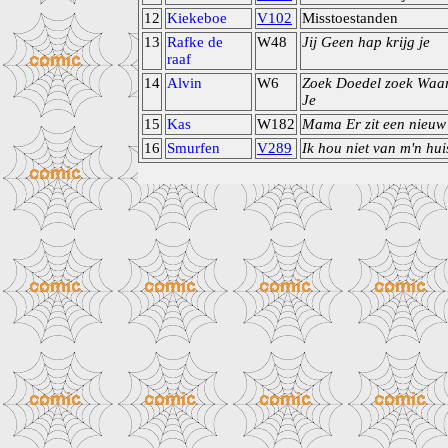
12
Kiekeboe
V102
Misstoestanden
13
Rafke de
W48
Jij Geen hap krijg je
raaf
14
Alvin
W6
Zoek Doedel zoek Waa
Je
15
Kas
W182
Mama Er zit een nieuw
16
Smurfen
V289
Ik hou niet van m'n hui