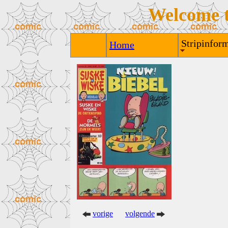
Welcome 
Stripinform
Home
vorige
volgende