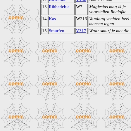
13
Ribbedebie
W7
Magiesius mag ik je
voorstellen Roelofke
14
Kas
W213
Vandaag vechten heel 
mensen tegen
15
Smurfen
V317
Waar smurf je met die