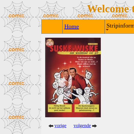
Welcome 
Stripinform
Home
vorige
volgende