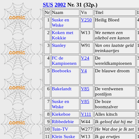
SUS
2002
Nr. 31 (32p.)
Nr
Naam
Vn
Titel
1
Suske en
V250
Heilig Bloed
Wiske
2
Koken met
W13
We nemen een
Kokkie
oliebol een kanon
3
Stanley
W91
Van ons laatste geld
treinkaartjes
4
FC de
V24
De
Kampioenen
wereldkampioenen
5
Boeboeks
V4
De blauwe droom
6
Bakelandt
V85
De verdwenen
postiljon
7
Suske en
V85
De boze
Wiske
boomzalver
8
Kiekeboe
V111
Alles kitsch
9
Ribbedebie
W44
Ik geloof dat hij me
10
Tuin-TV
W277
He Wat doe je Ik zet
11
Klein Suske
W13
Ik ga erwtjes