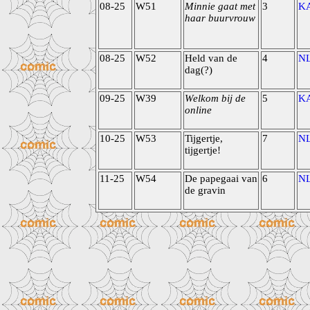
08-25
W51
Minnie gaat met
3
K
haar buurvrouw
08-25
W52
Held van de
4
N
dag(?)
09-25
W39
Welkom bij de
5
K
online
10-25
W53
Tijgertje,
7
N
tijgertje!
11-25
W54
De papegaai van
6
N
de gravin