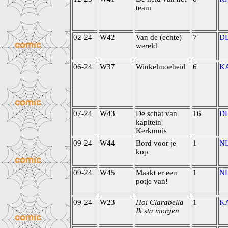
team
02-24
W42
Van de (echte)
7
D
wereld
06-24
W37
Winkelmoeheid
6
K
07-24
W43
De schat van
16
D
kapitein
Kerkmuis
09-24
W44
Bord voor je
1
N
kop
09-24
W45
Maakt er een
1
N
potje van!
09-24
W23
Hoi Clarabella
1
K
Ik sta morgen