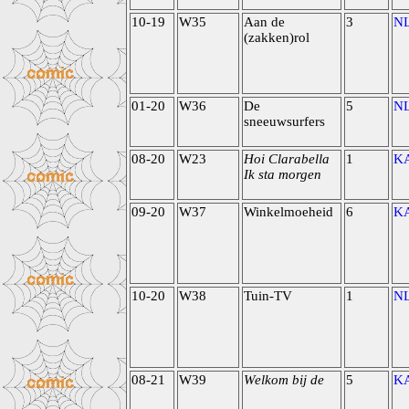
10-19
W35
Aan de
3
N
(zakken)rol
01-20
W36
De
5
N
sneeuwsurfers
08-20
W23
Hoi Clarabella
1
K
Ik sta morgen
09-20
W37
Winkelmoeheid
6
K
10-20
W38
Tuin-TV
1
N
08-21
W39
Welkom bij de
5
K