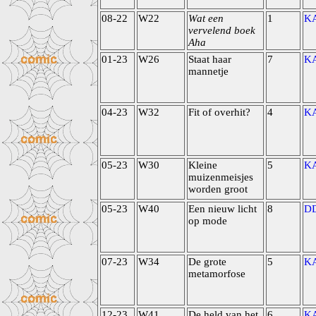
08-22
W22
Wat een
1
K
vervelend boek
Aha
01-23
W26
Staat haar
7
K
mannetje
04-23
W32
Fit of overhit?
4
K
05-23
W30
Kleine
5
K
muizenmeisjes
worden groot
05-23
W40
Een nieuw licht
8
D
op mode
07-23
W34
De grote
5
K
metamorfose
12-23
W41
De held van het
6
K