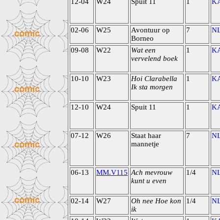
12-04
W24
Spuit 11
1
K
02-06
W25
Avontuur op
7
N
Borneo
09-08
W22
Wat een
1
K
vervelend boek
10-10
W23
Hoi Clarabella
1
K
Ik sta morgen
12-10
W24
Spuit 11
1
K
07-12
W26
Staat haar
7
N
mannetje
06-13
MM.V115
Ach mevrouw
1/4
N
kunt u even
02-14
W27
Oh nee Hoe kon
1/4
N
ik