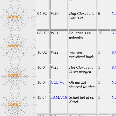
04-92
W20
Dag Clarabella
6
N
Wat is er
08-97
W21
Ballerina's en
15
N
geboefte
10-02
W22
Wat een
1
K
vervelend boek
10-04
W23
Hoi Clarabella
1
K
Ik sta morgen
10-04
GCL.V6
Oh dat zal
1
N
sfeervol worden
11-04
TAM.V16
Schiet het al op
1
N
Karel