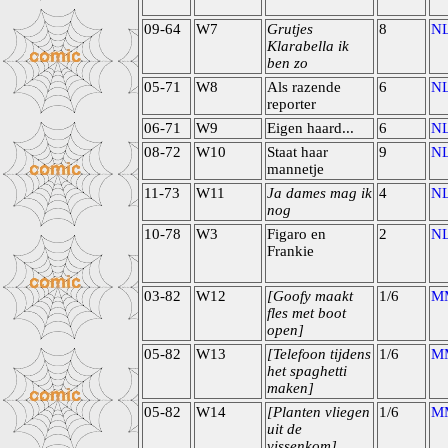
09-64
W7
Grutjes
8
N
Klarabella ik
ben zo
05-71
W8
Als razende
6
N
reporter
06-71
W9
Eigen haard...
6
N
08-72
W10
Staat haar
9
N
mannetje
11-73
W11
Ja dames mag ik
4
N
nog
10-78
W3
Figaro en
2
N
Frankie
03-82
W12
[Goofy maakt
1/6
M
fles met boot
open]
05-82
W13
[Telefoon tijdens
1/6
M
het spaghetti
maken]
05-82
W14
[Planten vliegen
1/6
M
uit de
vissenkom]