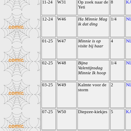
11-24
W31
Op zoek naar de
8
K
Yeti
12-24
W46
Ha Minnie Mag
1/4
N
ik dat ding
01-25
W47
Minnie is op
4
N
visite bij haar
02-25
W48
Bijna
1/4
N
Valentijnsdag
Minnie Ik hoop
03-25
W49
Kalmte voor de
2
N
storm
07-25
W50
Diepzee-kiekjes
5
K