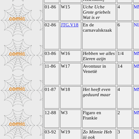
01-86
W15
Uche Uche
4
M
Grote griebels
Wat is er
02-86
JTG.V18
En de
6
N
carnavalskraak
03-86
W16
Hebben we alles
1/4
M
Eieren azijn
11-86
W17
Avontuur in
14
M
Venetië
01-87
W18
Het heeft even
4
M
geduurd maar
12-88
W3
Figaro en
2
M
Frankie
03-92
W19
Zo Minnie Heb
3
N
jij ook