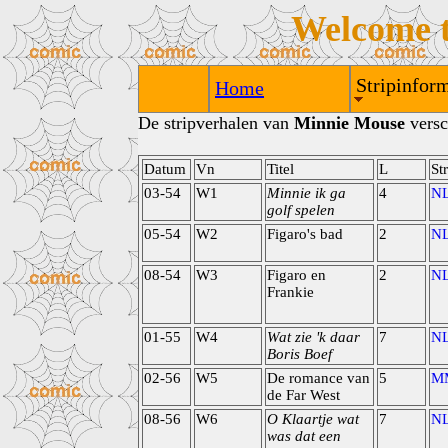
Welcome 
Stripinform
Home
De stripverhalen van
Minnie Mouse
versc
Datum
Vn
Titel
L
St
03-54
W1
Minnie ik ga
4
N
golf spelen
05-54
W2
Figaro's bad
2
N
08-54
W3
Figaro en
2
N
Frankie
01-55
W4
Wat zie 'k daar
7
N
Boris Boef
02-56
W5
De romance van
5
M
de Far West
08-56
W6
O Klaartje wat
7
N
was dat een