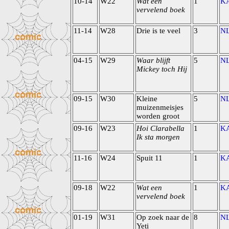
10-14
W22
Wat een
1
K
vervelend boek
11-14
W28
Drie is te veel
3
N
04-15
W29
Waar blijft
5
N
Mickey toch Hij
09-15
W30
Kleine
5
N
muizenmeisjes
worden groot
09-16
W23
Hoi Clarabella
1
K
Ik sta morgen
11-16
W24
Spuit 11
1
K
09-18
W22
Wat een
1
K
vervelend boek
01-19
W31
Op zoek naar de
8
N
Yeti