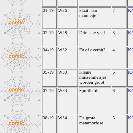
01-19
W26
Staat haar
7
K
mannetje
02-19
W28
Drie is te veel
3
K
04-19
W32
Fit of overhit?
4
K
05-19
W30
Kleine
5
K
muizenmeisjes
worden groot
07-19
W33
Sportliefde
6
K
08-19
W34
De grote
5
K
metamorfose