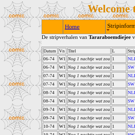
Welcome 
Stripinform
Home
De stripverhalen van
Tararaboemdiejee
v
Datum
Vn
Titel
L
Str
06-74
W1
Nog 1 nachtje wat zou
1
NL
06-74
W1
Nog 1 nachtje wat zou
1
SW
07-74
W1
Nog 1 nachtje wat zou
1
NL
07-74
W1
Nog 1 nachtje wat zou
1
SW
08-74
W1
Nog 1 nachtje wat zou
1
NL
08-74
W1
Nog 1 nachtje wat zou
1
SW
09-74
W1
Nog 1 nachtje wat zou
1
NL
09-74
W1
Nog 1 nachtje wat zou
1
SW
10-74
W1
Nog 1 nachtje wat zou
1
NL
10-74
W1
Nog 1 nachtje wat zou
1
SW