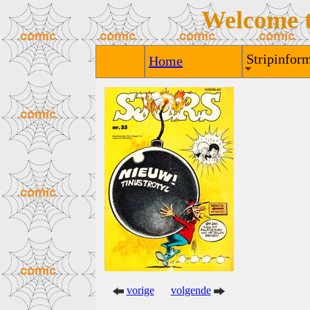
Welcome 
Stripinform
Home
vorige
volgende