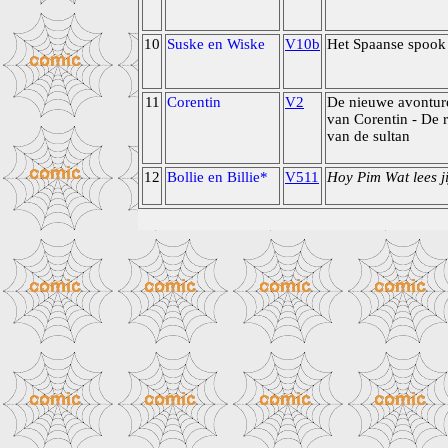
10
Suske en Wiske
V10b
Het Spaanse spook
11
Corentin
V2
De nieuwe avontur
van Corentin - De 
van de sultan
12
Bollie en Billie*
V511
Hoy Pim Wat lees ji