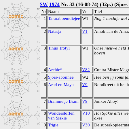
SW
1974
Nr. 33 (16-08-74) (32p.) (Sjor
Nr
Naam
Vn
Titel
1
Tararaboemdiejee
W1
Nog 1 nachtje wat 
2
Natasja
V1
Amok aan de Ama
3
Tinus Trotyl
W1
Onze nieuwe held T
boven
4
Archie*
V82
Contra Mister Mag
5
Sjors-abonnee
W2
Hee ben jij soms fa
6
Arad en Maya
V9
Noodkreet uit het h
7
Brammetje Bram
V9
Jonker Ahoy!
8
Wondersloffen
V10
Hai Sjakie alles we
van Sjakie
okee
9
Trigie
V30
De superkopieerma