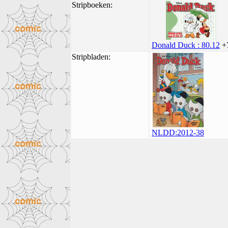
Stripboeken:
Donald Duck : 80.12
+
Stripbladen:
NLDD:2012-38