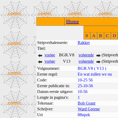
Home
0
A
B
C
D
Stripverhalenserie:
Rakker
Titel:
vorige
BGR.V8
volgende
(Stripver
vorige
V13
volgende
(Stripver
Volgnummer:
BGR.V8 ( V13 )
Eerste regel:
En wat zullen we nu
Code:
10-25 56
Eerste publicatie in:
25-10-56
Datum eerste uitgave:
10-56
Lengte in pagina's:
1
Tekenaar:
Bob Grant
Schrijver:
Ward Greene
Uri
88npzk