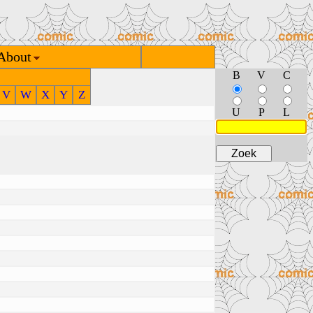
About
B
V
C
V
W
X
Y
Z
U
P
L