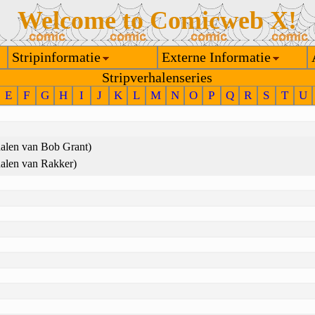
Welcome to Comicweb X!
Stripinformatie
Externe Informatie
Stripverhalenseries
E
F
G
H
I
J
K
L
M
N
O
P
Q
R
S
T
U
halen van Bob Grant)
halen van Rakker)