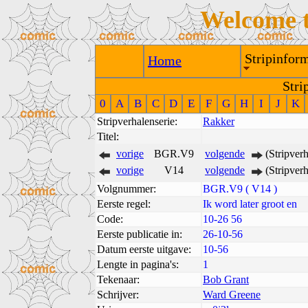
Welcome 
Stripinform
Home
Stri
0
A
B
C
D
E
F
G
H
I
J
K
Stripverhalenserie:
Rakker
Titel:
vorige
BGR.V9
volgende
(Stripver
vorige
V14
volgende
(Stripver
Volgnummer:
BGR.V9 ( V14 )
Eerste regel:
Ik word later groot en
Code:
10-26 56
Eerste publicatie in:
26-10-56
Datum eerste uitgave:
10-56
Lengte in pagina's:
1
Tekenaar:
Bob Grant
Schrijver:
Ward Greene