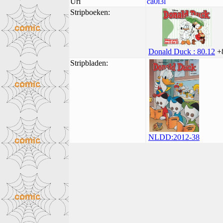
Uri
ca0i3l
Stripboeken:
Donald Duck : 80.12
+
Stripbladen:
NLDD:2012-38