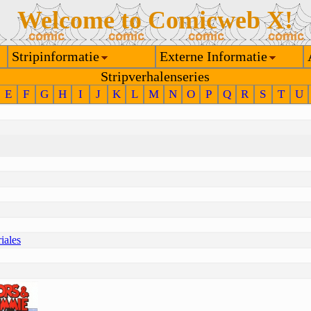
Welcome to Comicweb X!
Stripinformatie
Externe Informatie
Stripverhalenseries
E
F
G
H
I
J
K
L
M
N
O
P
Q
R
S
T
U
iales