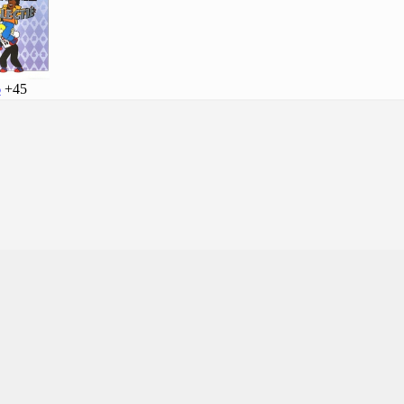
6
+45