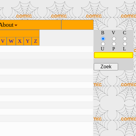
About
B
V
C
V
W
X
Y
Z
U
P
L