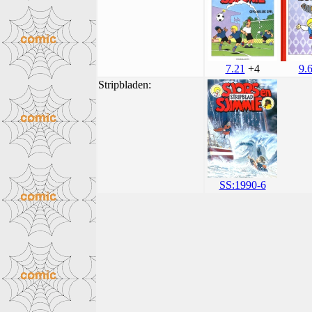
7.21
+4
9.
Stripbladen:
SS:1990-6