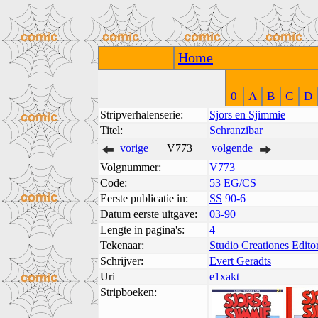
Home
0
A
B
C
D
Stripverhalenserie:
Sjors en Sjimmie
Titel:
Schranzibar
vorige
V773
volgende
Volgnummer:
V773
Code:
53 EG/CS
Eerste publicatie in:
SS
90-6
Datum eerste uitgave:
03-90
Lengte in pagina's:
4
Tekenaar:
Studio Creationes Editor
Schrijver:
Evert Geradts
Uri
e1xakt
Stripboeken: