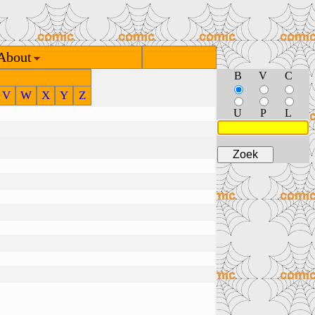
About
B
V
C
V
W
X
Y
Z
U
P
L