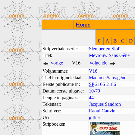
Home
0
A
B
C
D
Stripverhalenserie:
Slemper en Slof
Titel:
Mevrouw Sans-Gêne
vorige
V16
volgende
Volgnummer:
V16
Titel in originele taal:
Madame Sans-gêne
Eerste publicatie in:
SP
2166-2186
Datum eerste uitgave:
10-79
Lengte in pagina's:
44
Tekenaar:
Jacques Sandron
Schrijver:
Raoul Cauvin
Uri
glflua
Stripboeken: