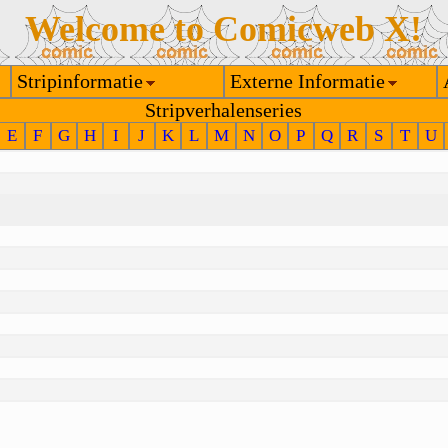
Welcome to Comicweb X!
Stripinformatie
Externe Informatie
Stripverhalenseries
E
F
G
H
I
J
K
L
M
N
O
P
Q
R
S
T
U