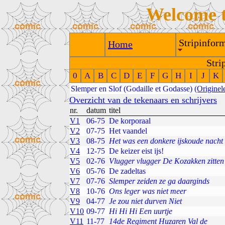
Welcome 
Stripinform
Home
Stri
0
A
B
C
D
E
F
G
H
I
J
K
Slemper en Slof (Godaille et Godasse)
(Originele
Overzicht van de tekenaars en schrijvers
nr.
datum
titel
V1
06-75
De korporaal
V2
07-75
Het vaandel
V3
08-75
Het was een donkere ijskoude nacht
V4
12-75
De keizer eist ijs!
V5
02-76
Vlugger vlugger De Kozakken zitten
V6
05-76
De zadeltas
V7
07-76
Slemper zeiden ze ga daarginds
V8
10-76
Ons leger was niet meer
V9
04-77
Je zou niet durven Niet
V10
09-77
Hi Hi Hi Een uurtje
V11
11-77
14de Regiment Huzaren Val de