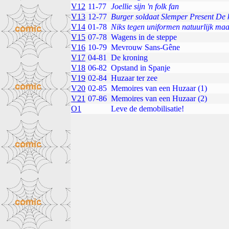
V12
11-77
Joellie sijn 'n folk fan
V13
12-77
Burger soldaat Slemper Present De 
V14
01-78
Niks tegen uniformen natuurlijk ma
V15
07-78
Wagens in de steppe
V16
10-79
Mevrouw Sans-Gêne
V17
04-81
De kroning
V18
06-82
Opstand in Spanje
V19
02-84
Huzaar ter zee
V20
02-85
Memoires van een Huzaar (1)
V21
07-86
Memoires van een Huzaar (2)
O1
Leve de demobilisatie!