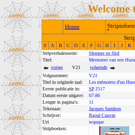
Welcome 
Stripinform
Home
Stri
0
A
B
C
D
E
F
G
H
I
J
K
Stripverhalenserie:
Slemper en Slof
Titel:
Memoires van een Huza
vorige
V21
volgende
Volgnummer:
V21
Titel in originele taal:
Les mémoires d'un Hus
Eerste publicatie in:
SP
2517
Datum eerste uitgave:
07-86
Lengte in pagina's:
11
Tekenaar:
Jacques Sandron
Schrijver:
Raoul Cauvin
Uri
wquqae
Stripboeken: