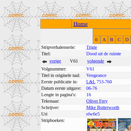
Home
0
A
B
C
D
Stripverhalenserie:
Trigie
Titel:
Dood uit de ruimte
vorige
V61
volgende
Volgnummer:
V61
Titel in originele taal:
Vengeance
Eerste publicatie in:
L&L
753-760
Datum eerste uitgave:
06-76
Lengte in pagina's:
16
Tekenaar:
Oliver Frey
Schrijver:
Mike Butterworth
Uri
elw6e5
Stripboeken: