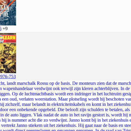
5
+9
976-753
ht, landt marschalk Rossu op de basis. De monteurs zien dat de marschal
n wapenhandelaar verdwijnt ook terwijl zijn kleren achterblijven. In de
 liggen. Op de luchtmachtbasis wordt een indringer in het luchtruim gesi
n een oud, verlaten weerstation. Maar plotseling wordt hij beschoten van
 hij zichzelf, maar belandt in elektriciteitskabels en komt in het ziekenhu
oor een onbekende opgebeld. Die belooft zijn schulden te betalen, als hij
ij in de auto liggen. Vlak nadat de auto in het ravijn gestort is, wordt hi
hij is nummer acht die zo verdwijnt. Janno komt bij in het ziekenhuis e
 vertrekt Janno stiekem uit het ziekenhuis. Hij gaat naar de basis en stee
ar wordt direct neergeslagen en gevangen genomen. In de raad van Trig