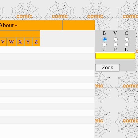
About
B
V
C
V
W
X
Y
Z
U
P
L