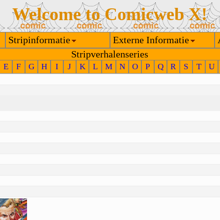
Welcome to Comicweb X!
Stripinformatie
Externe Informatie
Stripverhalenseries
E
F
G
H
I
J
K
L
M
N
O
P
Q
R
S
T
U