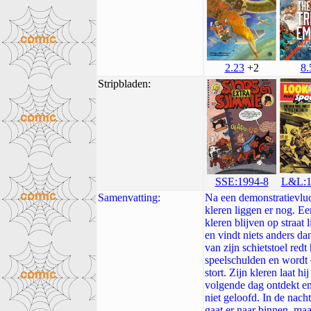
2.23
+2
8.
Stripbladen:
SSE:1994-8
L&L:1
Samenvatting:
Na een demonstratievluc
kleren liggen er nog. Ee
kleren blijven op straat
en vindt niets anders da
van zijn schietstoel redt
speelschulden en wordt d
stort. Zijn kleren laat h
volgende dag ontdekt en 
niet geloofd. In de nacht
gaat er naar binnen, ma