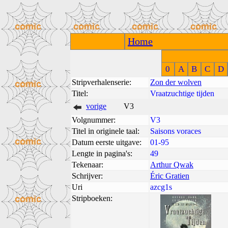
Home
0
A
B
C
D
Stripverhalenserie:
Zon der wolven
Titel:
Vraatzuchtige tijden
vorige
V3
Volgnummer:
V3
Titel in originele taal:
Saisons voraces
Datum eerste uitgave:
01-95
Lengte in pagina's:
49
Tekenaar:
Arthur Qwak
Schrijver:
Éric Gratien
Uri
azcg1s
Stripboeken: