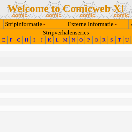
Welcome to Comicweb X!
Stripinformatie
Externe Informatie
Stripverhalenseries
E
F
G
H
I
J
K
L
M
N
O
P
Q
R
S
T
U