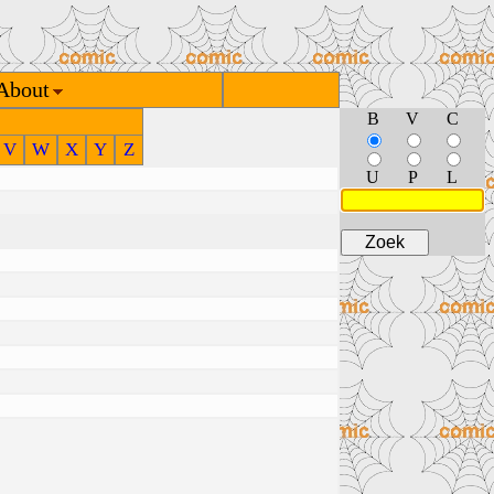
About
B
V
C
V
W
X
Y
Z
U
P
L