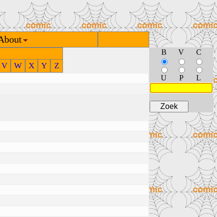
About
B
V
C
V
W
X
Y
Z
U
P
L