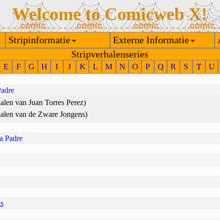
Welcome to Comicweb X!
Stripinformatie
Externe Informatie
Stripverhalenseries
E
F
G
H
I
J
K
L
M
N
O
P
Q
R
S
T
U
Padre
halen van Juan Torres Perez)
halen van de Zware Jongens)
ra Padre
as