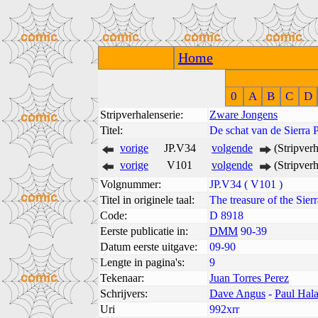
Home
0
A
B
C
D
Stripverhalenserie:
Zware Jongens
Titel:
De schat van de Sierra 
vorige
JP.V34
volgende
(Stripver
vorige
V101
volgende
(Stripver
Volgnummer:
JP.V34 ( V101 )
Titel in originele taal:
The treasure of the Sier
Code:
D 8918
Eerste publicatie in:
DMM
90-39
Datum eerste uitgave:
09-90
Lengte in pagina's:
9
Tekenaar:
Juan Torres Perez
Schrijvers:
Dave Angus
-
Paul Hal
Uri
992xrr