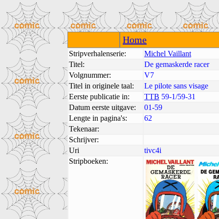
Home
Stripverhalenserie:
Michel Vaillant
Titel:
De gemaskerde racer
Volgnummer:
V7
Titel in originele taal:
Le pilote sans visage
Eerste publicatie in:
TTB
59-1/59-31
Datum eerste uitgave:
01-59
Lengte in pagina's:
62
Tekenaar:
Schrijver:
Uri
tivc4i
Stripboeken: