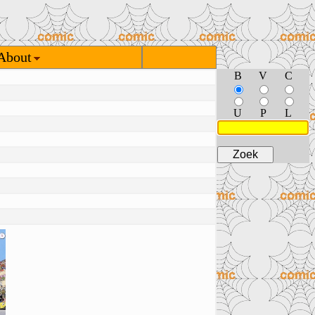
About
B
V
C
U
P
L