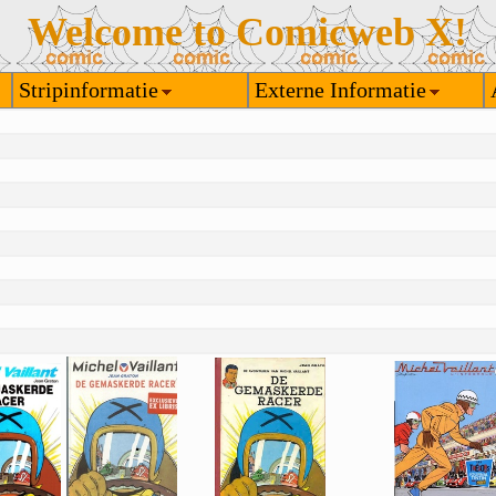
Welcome to Comicweb X!
Stripinformatie
Externe Informatie