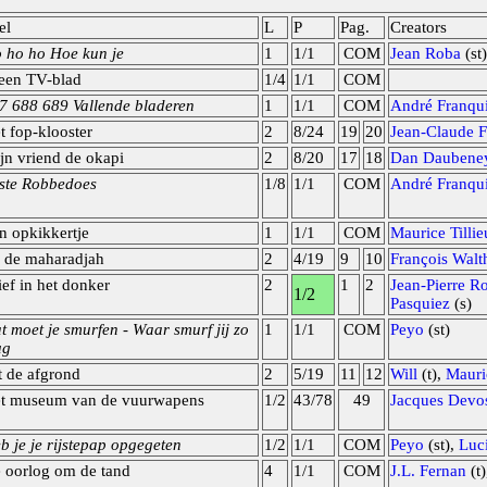
el
L
P
Pag.
Creators
 ho ho Hoe kun je
1
1/1
COM
Jean Roba
(st)
 een TV-blad
1/4
1/1
COM
7 688 689 Vallende bladeren
1
1/1
COM
André Franqu
t fop-klooster
2
8/24
19
20
Jean-Claude F
jn vriend de okapi
2
8/20
17
18
Dan Daubene
ste Robbedoes
1/8
1/1
COM
André Franqu
n opkikkertje
1
1/1
COM
Maurice Tilli
 de maharadjah
2
4/19
9
10
François Walt
ief in het donker
2
1
2
Jean-Pierre R
1/2
Pasquiez
(s)
t moet je smurfen - Waar smurf jij zo
1
1/1
COM
Peyo
(st)
ug
t de afgrond
2
5/19
11
12
Will
(t),
Mauri
t museum van de vuurwapens
1/2
43/78
49
Jacques Devo
b je je rijstepap opgegeten
1/2
1/1
COM
Peyo
(st),
Luci
 oorlog om de tand
4
1/1
COM
J.L. Fernan
(t