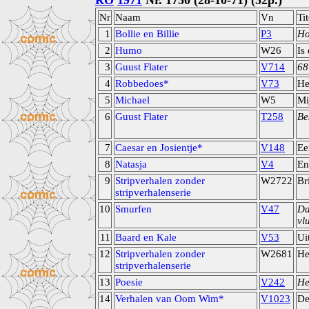
RO
1971
Nr. 1750 (28-10-71) (52p.)
Nr
Naam
Vn
Tit
1
Bollie en Billie
P3
Ho
2
Humo
W26
Is
3
Guust Flater
V714
68
4
Robbedoes*
V73
He
5
Michael
W5
Mi
6
Guust Flater
T258
Be
7
Caesar en Josientje*
V148
Ee
8
Natasja
V4
En
9
Stripverhalen zonder
W2722
Br
stripverhalenserie
10
Smurfen
V47
Da
vl
11
Baard en Kale
V53
Ui
12
Stripverhalen zonder
W2681
He
stripverhalenserie
13
Poesie
V242
He
14
Verhalen van Oom Wim*
V1023
De