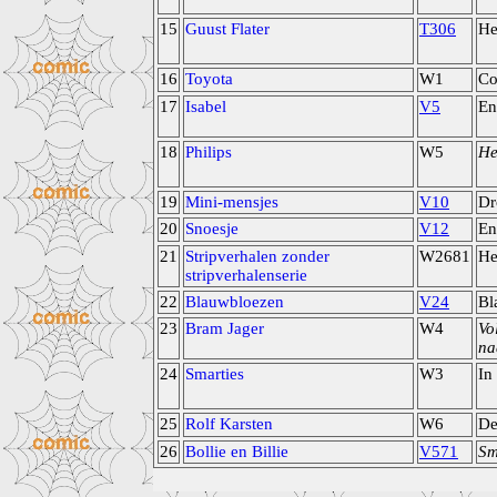
15
Guust Flater
T306
He
16
Toyota
W1
Co
17
Isabel
V5
En
18
Philips
W5
He
19
Mini-mensjes
V10
Dr
20
Snoesje
V12
En
21
Stripverhalen zonder
W2681
He
stripverhalenserie
22
Blauwbloezen
V24
Bl
23
Bram Jager
W4
Vo
na
24
Smarties
W3
In
25
Rolf Karsten
W6
De
26
Bollie en Billie
V571
Sm