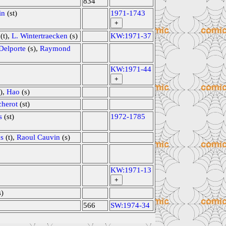
834
in
(st)
1971-1743
+
(t),
L. Wintertraecken
(s)
KW:1971-37
Delporte
(s),
Raymond
KW:1971-44
+
),
Hao
(s)
herot
(st)
s
(st)
1972-1785
us
(t),
Raoul Cauvin
(s)
KW:1971-13
+
s)
566
SW:1974-34