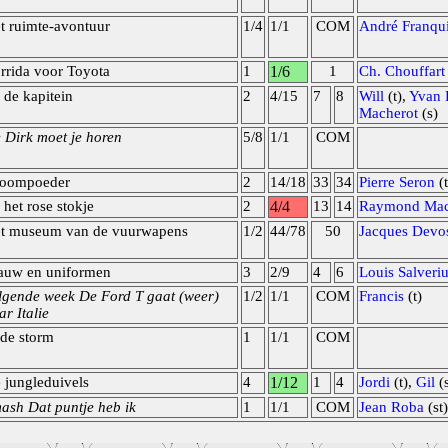
t ruimte-avontuur
1/4
1/1
COM
André Franqu
rrida voor Toyota
1
1/6
1
Ch. Chouffart
 de kapitein
2
4/15
7
8
Will
(t),
Yvan 
Macherot
(s)
 Dirk moet je horen
5/8
1/1
COM
oompoeder
2
14/18
33
34
Pierre Seron
(t
 het rose stokje
2
4/4
13
14
Raymond Mac
t museum van de vuurwapens
1/2
44/78
50
Jacques Devo
auw en uniformen
3
2/9
4
6
Louis Salveri
lgende week De Ford T gaat (weer)
1/2
1/1
COM
Francis
(t)
ar Italie
 de storm
1
1/1
COM
 jungleduivels
4
1/12
1
4
Jordi
(t),
Gil
(
ash Dat puntje heb ik
1
1/1
COM
Jean Roba
(st)