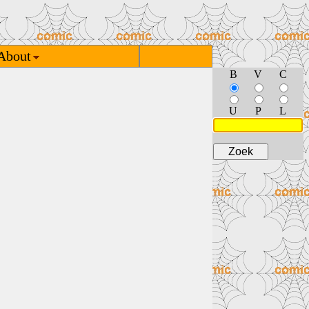
About
B
V
C
U
P
L