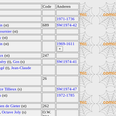
Code
Anderen
1971-1736
in
(st)
689
SW:1974-42
ournier
(st)
y
(st)
in
(st)
1969-1611
+
eux
(st)
247
héry
(t),
Gos
(s)
SW:1974-41
ogé
(t),
Jean-Claude
26
ce Tillieux
(s)
SW:1974-47
s
(st)
1972-1785
en de Gieter
(st)
262
),
Octave Joly
(s)
O.W.