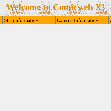
Welcome to Comicweb X!
Stripinformatie
Externe Informatie