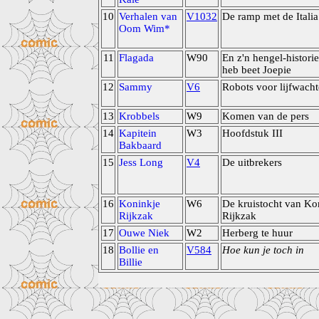
10
Verhalen van
V1032
De ramp met de Italia
Oom Wim*
11
Flagada
W90
En z'n hengel-historie
heb beet Joepie
12
Sammy
V6
Robots voor lijfwach
13
Krobbels
W9
Komen van de pers
14
Kapitein
W3
Hoofdstuk III
Bakbaard
15
Jess Long
V4
De uitbrekers
16
Koninkje
W6
De kruistocht van Ko
Rijkzak
Rijkzak
17
Ouwe Niek
W2
Herberg te huur
18
Bollie en
V584
Hoe kun je toch in
Billie