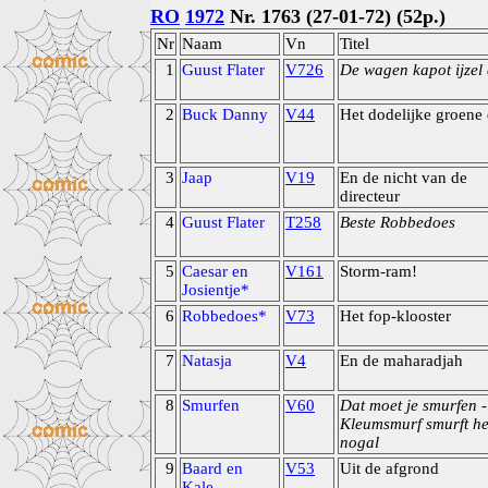
RO
1972
Nr. 1763 (27-01-72) (52p.)
Nr
Naam
Vn
Titel
1
Guust Flater
V726
De wagen kapot ijzel
2
Buck Danny
V44
Het dodelijke groene 
3
Jaap
V19
En de nicht van de
directeur
4
Guust Flater
T258
Beste Robbedoes
5
Caesar en
V161
Storm-ram!
Josientje*
6
Robbedoes*
V73
Het fop-klooster
7
Natasja
V4
En de maharadjah
8
Smurfen
V60
Dat moet je smurfen 
Kleumsmurf smurft he
nogal
9
Baard en
V53
Uit de afgrond
Kale