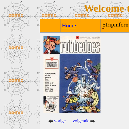
Welcome 
Stripinform
Home
vorige
volgende