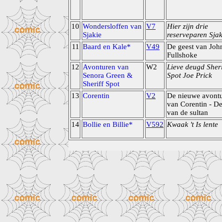
10
Wondersloffen van
V7
Hier zijn drie
Sjakie
reserveparen Sjak
11
Baard en Kale*
V49
De geest van Joh
Fullshoke
12
Avonturen van
W2
Lieve deugd Sheri
Senora Green &
Spot Joe Prick
Sheriff Spot
13
Corentin
V2
De nieuwe avont
van Corentin - De
van de sultan
14
Bollie en Billie*
V592
Kwaak 't Is lente