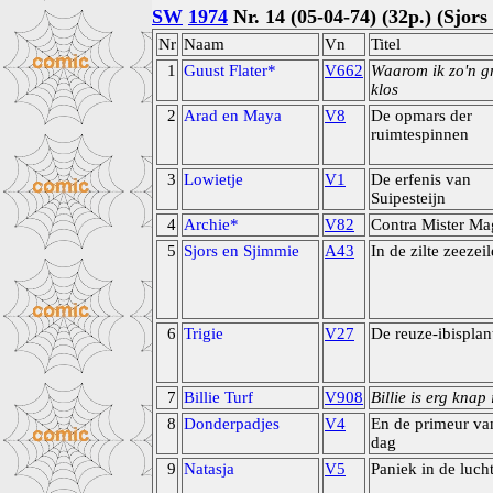
SW
1974
Nr. 14 (05-04-74) (32p.) (Sjor
Nr
Naam
Vn
Titel
1
Guust Flater*
V662
Waarom ik zo'n g
klos
2
Arad en Maya
V8
De opmars der
ruimtespinnen
3
Lowietje
V1
De erfenis van
Suipesteijn
4
Archie*
V82
Contra Mister Ma
5
Sjors en Sjimmie
A43
In de zilte zeezeil
6
Trigie
V27
De reuze-ibisplan
7
Billie Turf
V908
Billie is erg knap 
8
Donderpadjes
V4
En de primeur va
dag
9
Natasja
V5
Paniek in de luch