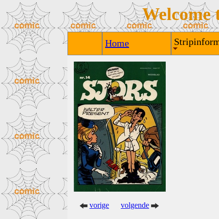
Welcome 
Stripinform
Home
vorige
volgende