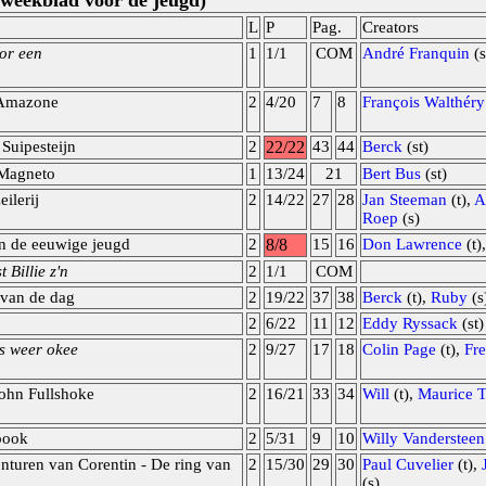
s weekblad voor de jeugd)
L
P
Pag.
Creators
or een
1
1/1
COM
André Franquin
(s
Amazone
2
4/20
7
8
François Walthéry
 Suipesteijn
2
22/22
43
44
Berck
(st)
 Magneto
1
13/24
21
Bert Bus
(st)
eilerij
2
14/22
27
28
Jan Steeman
(t),
A
Roep
(s)
n de eeuwige jeugd
2
8/8
15
16
Don Lawrence
(t)
 Billie z'n
2
1/1
COM
 van de dag
2
19/22
37
38
Berck
(t),
Ruby
(s
2
6/22
11
12
Eddy Ryssack
(st)
es weer okee
2
9/27
17
18
Colin Page
(t),
Fr
John Fullshoke
2
16/21
33
34
Will
(t),
Maurice T
pook
2
5/31
9
10
Willy Vandersteen
nturen van Corentin - De ring van
2
15/30
29
30
Paul Cuvelier
(t),
(s)