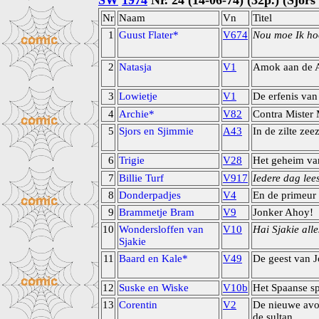
SW
1974
Nr. 24 (14-06-74) (32p.) (Sjor
Nr
Naam
Vn
Titel
1
Guust Flater*
V674
Nou moe Ik ho
2
Natasja
V1
Amok aan de 
3
Lowietje
V1
De erfenis van
4
Archie*
V82
Contra Mister
5
Sjors en Sjimmie
A43
In de zilte zeez
6
Trigie
V28
Het geheim va
7
Billie Turf
V917
Iedere dag leest
8
Donderpadjes
V4
En de primeur
9
Brammetje Bram
V9
Jonker Ahoy!
10
Wondersloffen van
V10
Hai Sjakie all
Sjakie
11
Baard en Kale*
V49
De geest van 
12
Suske en Wiske
V10b
Het Spaanse s
13
Corentin
V2
De nieuwe avo
de sultan