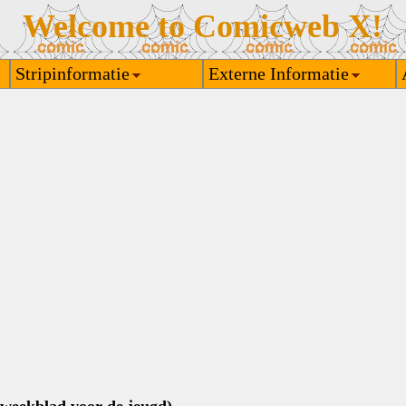
Welcome to Comicweb X!
Stripinformatie
Externe Informatie