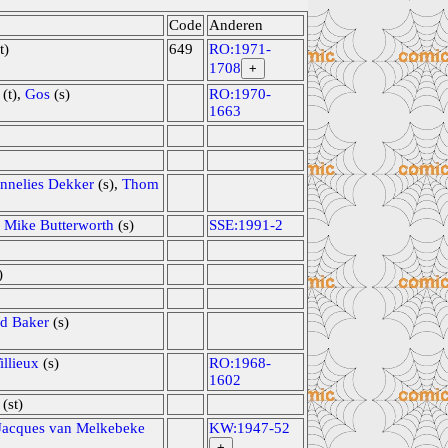
Code
Anderen
t)
649
RO:1971-
1708
+
(t),
Gos
(s)
RO:1970-
1663
nnelies Dekker
(s),
Thom
,
Mike Butterworth
(s)
SSE:1991-2
)
ed Baker
(s)
illieux
(s)
RO:1968-
1602
(st)
Jacques van Melkebeke
KW:1947-52
+