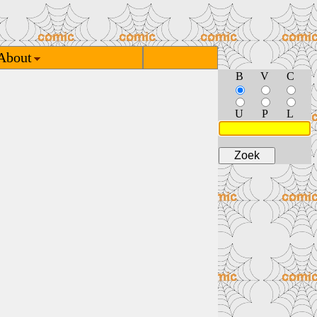
About
B
V
C
U
P
L