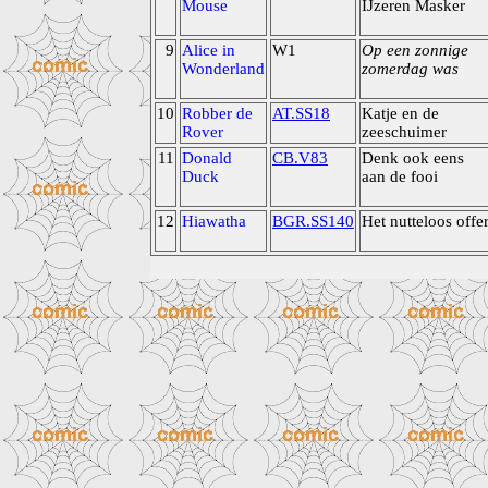
Mouse
IJzeren Masker
9
Alice in
W1
Op een zonnige
Wonderland
zomerdag was
10
Robber de
AT.SS18
Katje en de
Rover
zeeschuimer
11
Donald
CB.V83
Denk ook eens
Duck
aan de fooi
12
Hiawatha
BGR.SS140
Het nutteloos offe