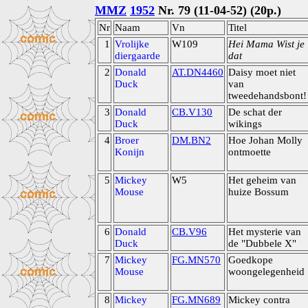
MMZ
1952
Nr. 79 (11-04-52) (20p.)
Nr
Naam
Vn
Titel
1
Vrolijke
W109
Hei Mama Wist je
diergaarde
dat
2
Donald
AT.DN4460
Daisy moet niet
Duck
van
tweedehandsbont!
3
Donald
CB.V130
De schat der
Duck
wikings
4
Broer
DM.BN2
Hoe Johan Molly
Konijn
ontmoette
5
Mickey
W5
Het geheim van
Mouse
huize Bossum
6
Donald
CB.V96
Het mysterie van
Duck
de "Dubbele X"
7
Mickey
FG.MN570
Goedkope
Mouse
woongelegenheid
8
Mickey
FG.MN689
Mickey contra