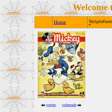
Welcome 
Stripinform
Home
vorige
volgende